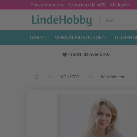
Sensommarsrea - Spara upp till 50% - Klicka här
GARN
VIRKNÅLAR/STICKOR
TILLBEHÖ
Fraktfritt över 699,-
MÖNSTER
Stickmönster