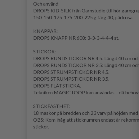
Och använd:
DROPS KID-SILK från Garnstudio (tillhör garngru
150-150-175-175-200-225 g färg 40, pärlrosa
KNAPPAR:
DROPS KNAPP NR 608: 3-3-3-4-4-4 st.
STICKOR:
DROPS RUNDSTICKOR NR 4,5: Längd 40 cm och
DROPS RUNDSTICKOR NR 3,5: Längd 40 cm och
DROPS STRUMPSTICKOR NR 4,5.
DROPS STRUMPSTICKOR NR 3,5.
DROPS FLÄTSTICKA.
Tekniken MAGIC LOOP kan användas – då behövs e
STICKFASTHET:
18 maskor på bredden och 23 varv på höjden med slä
OBS: Kom ihåg att sticknumren endast är rekommend
stickor.