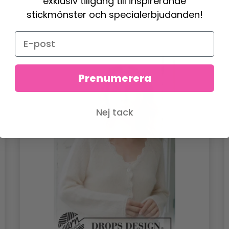
exklusiv tillgång till inspirerande
stickmönster och specialerbjudanden!
Prenumerera
Nej tack