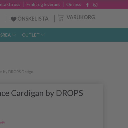
ntakta oss
Frakt og leverans
Om oss
VARUKORG
ÖNSKELISTA
SREA
OUTLET
an by DROPS Design
nce Cardigan by DROPS
SEK