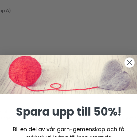
pp A)
 80 cm.
 80 cm.
ndast rundsticka 80 cm i varje sticknummer.
Spara upp till 50%!
tstickning och 1 tråd i varje kvalitet = 10 x 10 cm.
erade. Får du för många maskor på 10 cm, byt till tjockare sticko
Bli en del av vår garn-gemenskap och få