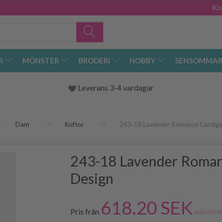
Ko
R
MÖNSTER
BRODERI
HOBBY
SENSOMMAR
Leverans 3-4 vardagar
Dam
Koftor
243-18 Lavender Romance Cardig
243-18 Lavender Roma
Design
618.20 SEK
Pris från
660.20 