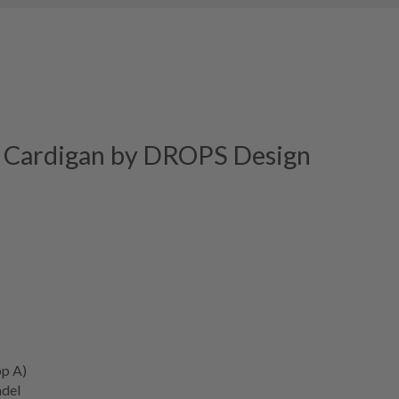
 Cardigan by DROPS Design
pp A)
ndel