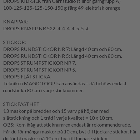
DROPS KID-SILK från Garnstudio (tillhör garngrupp A)
100-125-125-125-150-150 g färg 49, elektrisk orange
KNAPPAR:
DROPS KNAPP NR 522: 4-4-4-4-5-5 st.
STICKOR:
DROPS RUNDSTICKOR NR 7: Längd 40 cm och 80 cm.
DROPS RUNDSTICKOR NR 5: Längd 40 cm och 80 cm.
DROPS STRUMPSTICKOR NR 7.
DROPS STRUMPSTICKOR NR 5.
DROPS FLÄTSTICKA.
Tekniken MAGIC LOOP kan användas – då behövs endast
rundsticka 80 cm i varje sticknummer.
STICKFASTHET:
13 maskor på bredden och 15 varv på höjden med
slätstickning och 1 tråd i varje kvalitet = 10 x 10 cm.
OBS: Kom ihåg att sticknumren endast är rekommenderade.
Får du för många maskor på 10 cm, byt till tjockare stickor. Får
du för få maskor på 10 cm, byt till tunnare stickor.