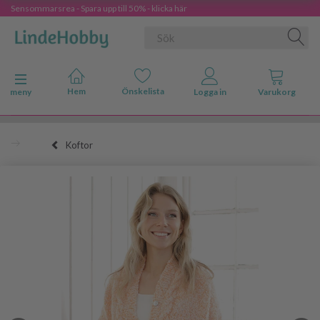
Sensommarsrea - Spara upp till 50% - klicka här
Ändra navigering
meny
Koftor