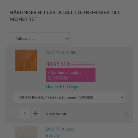
HÄRUNDER HITTAR DU ALLT DU BEHÖVER TILL
MÖNSTRET
DROPS Kid-Silk
48.95 SEK
55.95 SEK
Erbjudandet upphör
31/08/2026
Fler än 40 st i lager
Ta bort från kit
DROPS Alpaca
Bouclé