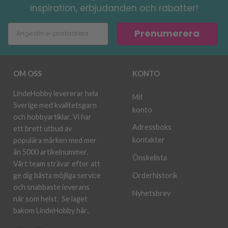
inspiration, erbjudanden och rabatter!
Prenumerera
OM OSS
KONTO
LindeHobby levererar hela
Mit
Sverige med kvalitetsgarn
konto
och hobbyartiklar. Vi har
Adressboks
ett brett utbud av
kontakter
populära märken med mer
än 5000 artikelnummer.
Önskelista
Vårt team strävar efter att
ge dig bästa möjliga service
Orderhistorik
och snabbaste leverans
Nyhetsbrev
när som helst.
Se laget
bakom LindeHobby här.
.