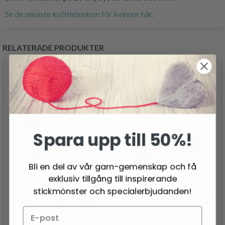
Se de senaste koftmönstren för kvinnor här.
RELATERADE PRODUKTER
Spara upp till 50%!
Bli en del av vår garn-gemenskap och få
exklusiv tillgång till inspirerande
241-5 SCOTTISH
stickmönster och specialerbjudanden!
258-30 LEMON FIZZ
THISTLE CARDIGAN BY
CARDIGAN BY DROPS
DROPS DESIGN
DESIGN