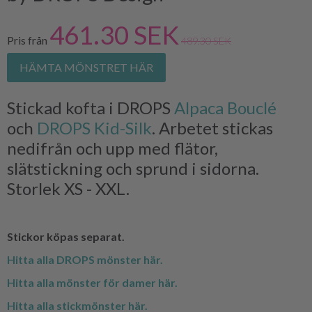
461.30 SEK
Pris från
489.30 SEK
HÄMTA MÖNSTRET HÄR
Stickad kofta i DROPS
Alpaca Bouclé
och
DROPS Kid-Silk
. Arbetet stickas
nedifrån och upp med flätor,
slätstickning och sprund i sidorna.
Storlek XS - XXL.
Stickor köpas separat.
Hitta alla DROPS mönster här.
Hitta alla mönster för damer här.
Hitta alla stickmönster här.