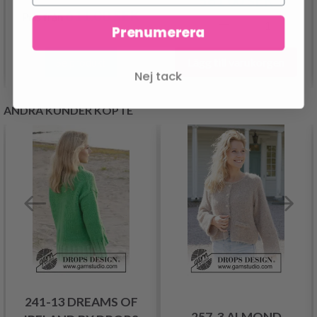
561.00 SEK
611.00 SEK
Pris från
Prenumerera
Lägg till varukorgen
Se produkt
Nej tack
ANDRA KUNDER KÖPTE
241-13 DREAMS OF
257-3 ALMOND