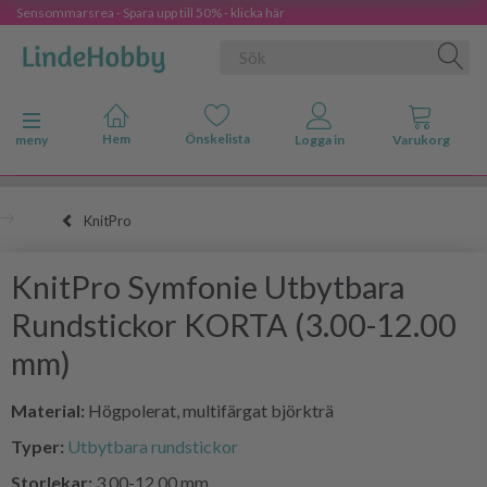
Sensommarsrea - Spara upp till 50% - klicka här
Ändra navigering
meny
KnitPro
KnitPro Symfonie Utbytbara
Rundstickor KORTA (3.00-12.00
mm)
Material:
Högpolerat, multifärgat björkträ
Typer:
Utbytbara rundstickor
Storlekar:
3.00-12.00 mm