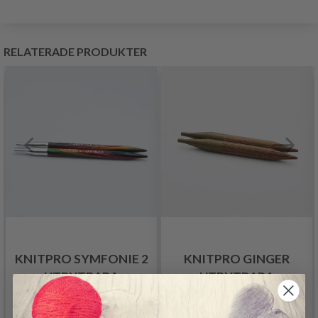
RELATERADE PRODUKTER
KNITPRO SYMFONIE 2
KNITPRO GINGER
UTBYTBARA
UTBYTBARA
RUNDSTICKOR (5, 10
RUNDSTICKOR KORTA
OCH 13 CM)
(3.00-12.00 MM)
89.95 SEK
90.95 SEK