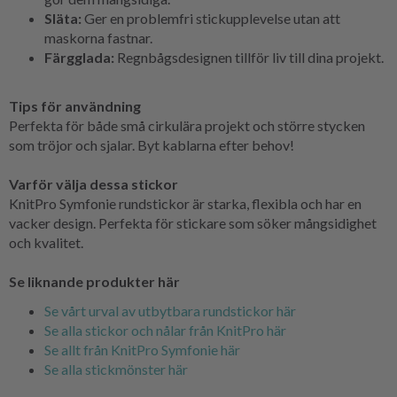
Släta:
Ger en problemfri stickupplevelse utan att
maskorna fastnar.
Färgglada:
Regnbågsdesignen tillför liv till dina projekt.
Tips för användning
Perfekta för både små cirkulära projekt och större stycken
som tröjor och sjalar. Byt kablarna efter behov!
Varför välja dessa stickor
KnitPro Symfonie rundstickor är starka, flexibla och har en
vacker design. Perfekta för stickare som söker mångsidighet
och kvalitet.
Se liknande produkter här
Se vårt urval av utbytbara rundstickor här
Se alla stickor och nålar från KnitPro här
Se allt från KnitPro Symfonie här
Se alla stickmönster här