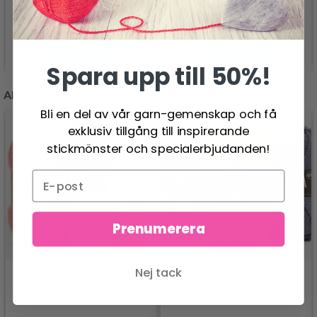
Pris från
Pris från
Se produkt
Se produkt
Spara upp till 50%!
ANDRA KUNDER KÖPTE
Bli en del av vår garn-gemenskap och få
exklusiv tillgång till inspirerande
stickmönster och specialerbjudanden!
Prenumerera
Nej tack