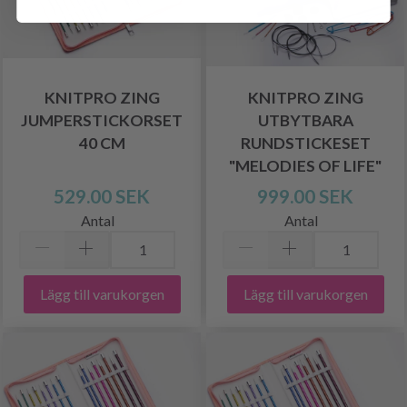
KNITPRO ZING
KNITPRO ZING
JUMPERSTICKORSET
UTBYTBARA
40 CM
RUNDSTICKESET
"MELODIES OF LIFE"
529.00 SEK
999.00 SEK
Antal
Antal
Lägg till varukorgen
Lägg till varukorgen