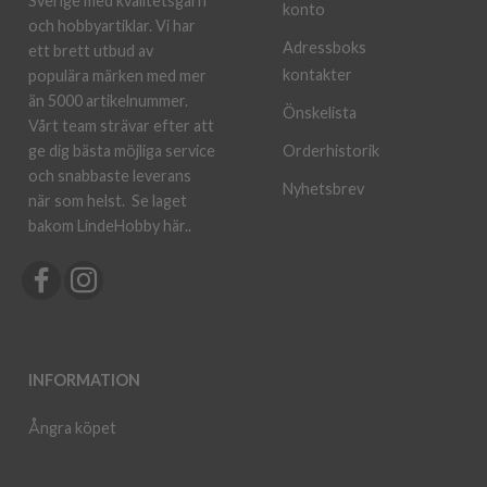
Sverige med kvalitetsgarn
konto
och hobbyartiklar. Vi har
Adressboks
ett brett utbud av
kontakter
populära märken med mer
än 5000 artikelnummer.
Önskelista
Vårt team strävar efter att
ge dig bästa möjliga service
Orderhistorik
och snabbaste leverans
Nyhetsbrev
när som helst.
Se laget
bakom LindeHobby här.
.
INFORMATION
Ångra köpet