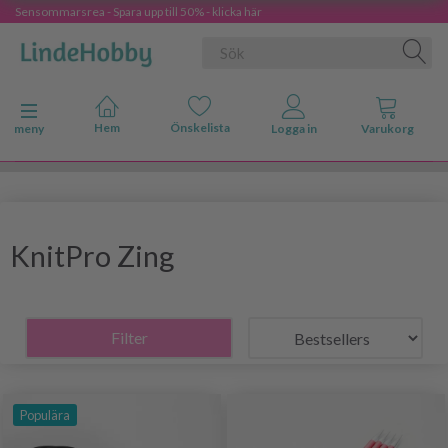
Sensommarsrea - Spara upp till 50% - klicka här
Ändra navigering
meny
KnitPro Zing
Filter
Populära