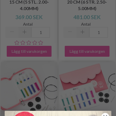
15 CM (5 STL. 2.00-
20 CM (6 STR. 2.50-
4.00MM)
5.00MM)
369.00 SEK
481.00 SEK
Antal
Antal
Lägg till varukorgen
Lägg till varukorgen