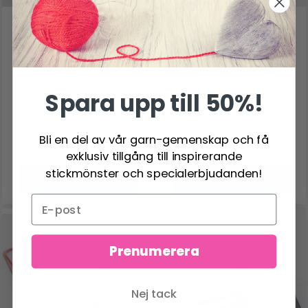
KNITPRO ZING
KNITPRO ZING
SPECIAL UTBYTBARA
SPECIAL UTBYTBARA
RUNDSTICKOR SET,
RUNDSTICKOR SET,
STARTSET, 10 CM
MIDI, 10 CM
Spara upp till 50%!
597.00 SEK
764.00 SEK
Antal
Antal
Bli en del av vår garn-gemenskap och få
exklusiv tillgång till inspirerande
stickmönster och specialerbjudanden!
Lägg till varukorgen
Lägg till varukorgen
Prenumerera
Nej tack