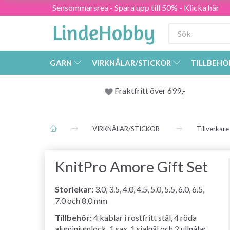
Sensommarsrea - Spara upp till 50% - Klicka här
GARN
VIRKNÅLAR/STICKOR
TILLBEHÖ
Fraktfritt över 699,-
VIRKNÅLAR/STICKOR
Tillverkare
KnitPro Amore Gift Set
Storlekar:
3.0, 3.5, 4.0, 4.5, 5.0, 5.5, 6.0, 6.5,
7.0 och 8.0 mm
Tillbehör:
4 kablar i rostfritt stål, 4 röda
aluminiumlock, 1 sax, 1 sjalnål och 2 ullnålar