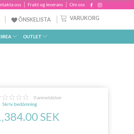
ntakta oss
Frakt og leverans
Om oss
VARUKORG
ÖNSKELISTA
SREA
OUTLET
0
anmeldelser
Skriv bedömning
1,384.00 SEK