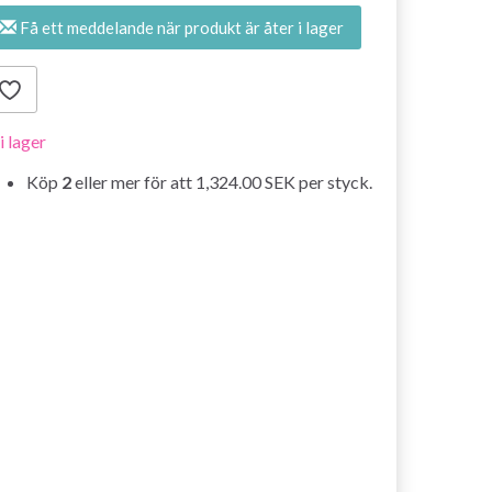
Få ett meddelande när produkt är åter i lager
 i lager
Köp
2
eller mer för att
1,324.00 SEK
per styck.