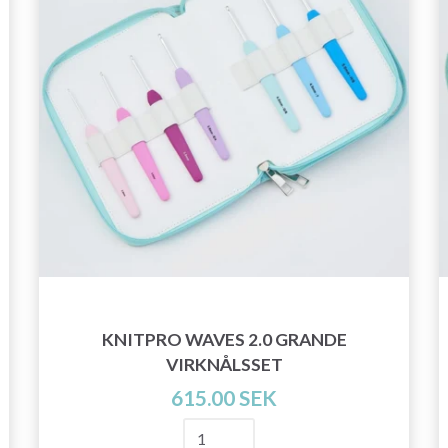
KNITPRO WAVES 2.0 GRANDE
Spara upp till 50%!
VIRKNÅLSSET
615.00 SEK
Bli en del av vår garn-gemenskap och få