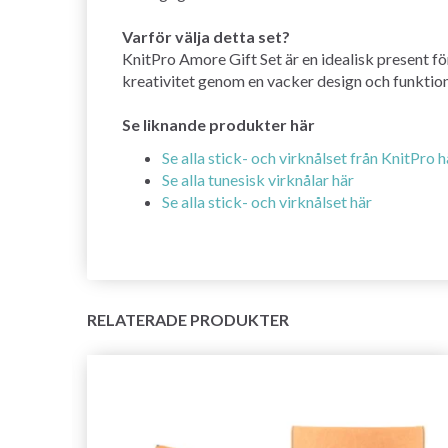
Varför välja detta set?
KnitPro Amore Gift Set är en idealisk present för
kreativitet genom en vacker design och funktional
Se liknande produkter här
Se alla stick- och virknålset från KnitPro h
Se alla tunesisk virknålar här
Se alla stick- och virknålset här
RELATERADE PRODUKTER