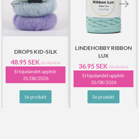
LINDEHOBBY RIBBON
DROPS KID-SILK
LUX
48.95 SEK
55.95 SEK
36.95 SEK
73.95 SEK
Erbjudandet upphör
Erbjudandet upphör
31/08/2026
31/08/2026
Se produkt
Se produkt