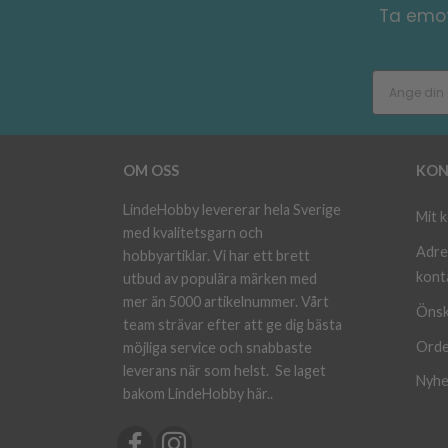
Ta emot
OM OSS
KON
LindeHobby levererar hela Sverige
Mit 
med kvalitetsgarn och
Adre
hobbyartiklar. Vi har ett brett
kont
utbud av populära märken med
mer än 5000 artikelnummer. Vårt
Önsk
team strävar efter att ge dig bästa
Orde
möjliga service och snabbaste
leverans när som helst.
Se laget
Nyhe
bakom LindeHobby här.
.