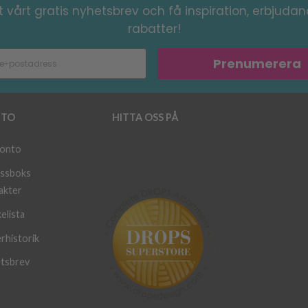
 vårt gratis nyhetsbrev och få inspiration, erbjuda
rabatter!
Prenumerera
TO
HITTA OSS PÅ
konto
ssboks
akter
elista
rhistorik
tsbrev