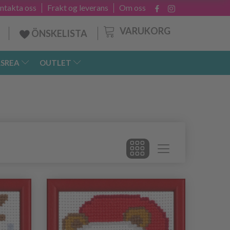
ntakta oss
Frakt og leverans
Om oss
VARUKORG
ÖNSKELISTA
SREA
OUTLET