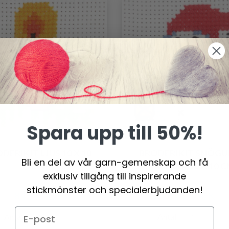
Spara upp till 50%!
DERIKIT LJUS 10 X 10
BRODERIKIT SNÖGU
Bli en del av vår garn-gemenskap och få
CM
M/LYKTA 10 X 10 
exklusiv tillgång till inspirerande
stickmönster och specialerbjudanden!
84.95 SEK
84.95 SEK
Antal
Antal