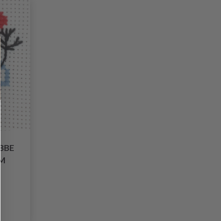
BBE
CM