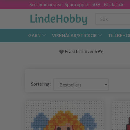
Sensommarsrea - Spara upp till 50% - Klicka här
GARN
VIRKNÅLAR/STICKOR
TILLBEHÖ
Fraktfritt över 699,-
Sortering: