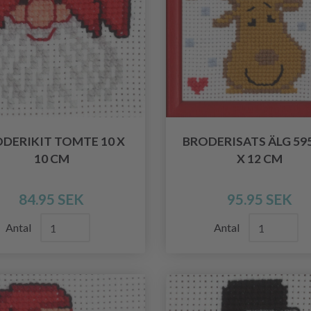
DERIKIT TOMTE 10 X
BRODERISATS ÄLG 595
10 CM
X 12 CM
84.95 SEK
95.95 SEK
Antal
Antal