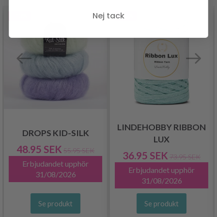
Nej tack
- 13%
- 50%
LINDEHOBBY RIBBON
DROPS KID-SILK
LUX
48.95 SEK
55.95 SEK
36.95 SEK
73.95 SEK
Erbjudandet upphör
Erbjudandet upphör
31/08/2026
31/08/2026
Se produkt
Se produkt