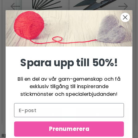
HOBBYARTS 9
HOBBYARTS TRÅDSAX
Spara upp till 50%!
STOPPNÅLAR
SVART 10,5 CM
29.95 SEK
19.95 SEK
Bli en del av vår garn-gemenskap och få
exklusiv tillgång till inspirerande
stickmönster och specialerbjudanden!
Lägg till varukorgen
Lägg till varukorgen
Prenumerera
REKOMMENDERAS FÖR DIG