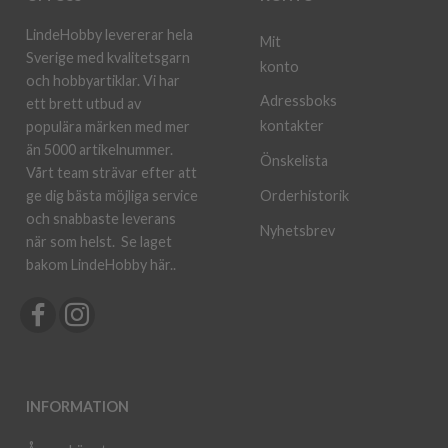
LindeHobby levererar hela
Mit
Sverige med kvalitetsgarn
konto
och hobbyartiklar. Vi har
Adressboks
ett brett utbud av
kontakter
populära märken med mer
än 5000 artikelnummer.
Önskelista
Vårt team strävar efter att
ge dig bästa möjliga service
Orderhistorik
och snabbaste leverans
Nyhetsbrev
när som helst.
Se laget
bakom LindeHobby här.
.
INFORMATION