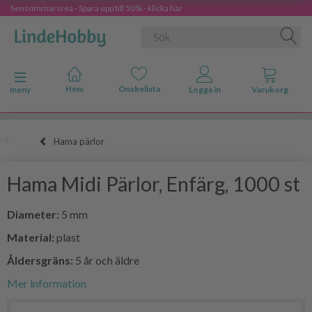
Sensommarsrea - Spara upp till 50% - klicka här
Ändra navigering
meny
Hama pärlor
Hama Midi Pärlor, Enfärg, 1000 st
Diameter:
5 mm
Material:
plast
Åldersgräns:
5 år och äldre
Mer information