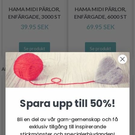
HAMA MIDI PÄRLOR,
HAMA MIDI PÄRLOR,
ENFÄRGADE, 3000 ST
ENFÄRGADE, 6000 ST
39.95 SEK
69.95 SEK
Se produkt
Se produkt
ANDRA KUNDER KÖPTE
Spara upp till 50%!
Bli en del av vår garn-gemenskap och få
exklusiv tillgång till inspirerande
stickmönster och specialerbjudanden!