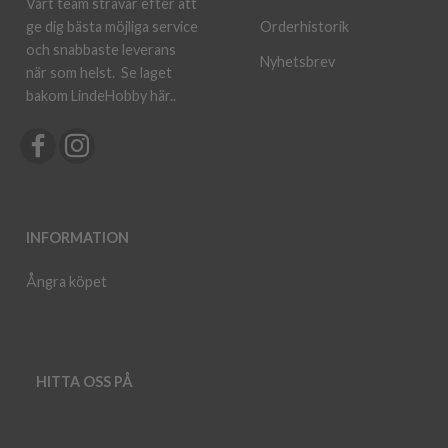
Vårt team strävar efter att
ge dig bästa möjliga service
Orderhistorik
och snabbaste leverans
Nyhetsbrev
när som helst.
Se laget
bakom LindeHobby här.
.
INFORMATION
Ångra köpet
HITTA OSS PÅ