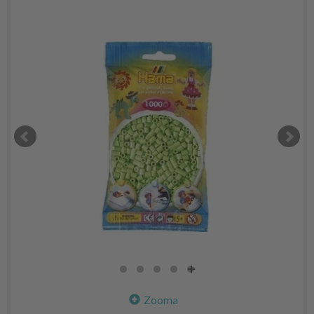
Zooma