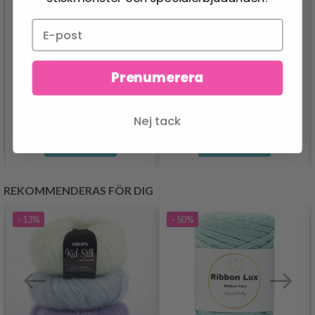
DMC MOULINÉ
DMC MOULINÉ COLOR
COLORIS
VARIATIONS
Prenumerera
BRODERIGARN
BRODERIGARN
23.95 SEK
23.95 SEK
Nej tack
Se produkt
Se produkt
REKOMMENDERAS FÖR DIG
- 13%
- 50%