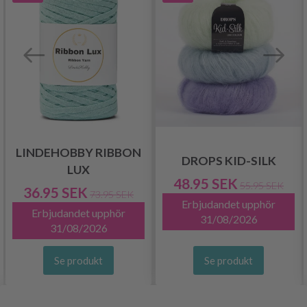
LINDEHOBBY RIBBON
DROPS KID-SILK
LUX
48.95 SEK
55.95 SEK
36.95 SEK
73.95 SEK
Erbjudandet upphör
Erbjudandet upphör
31/08/2026
31/08/2026
Se produkt
Se produkt