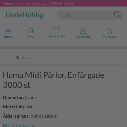
Sensommarsrea - Spara upp till 50% - klicka här
Ändra navigering
meny
Hama
Hama Midi Pärlor, Enfärgade,
3000 st
Diameter:
5 mm
Material:
plast
Åldersgräns:
5 år och äldre
Mer information