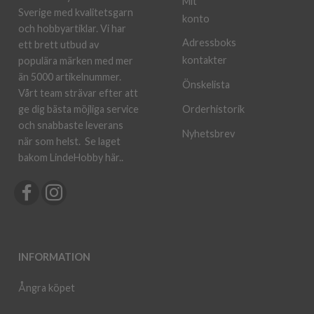
Mit
Sverige med kvalitetsgarn
konto
och hobbyartiklar. Vi har
Adressboks
ett brett utbud av
kontakter
populära märken med mer
än 5000 artikelnummer.
Önskelista
Vårt team strävar efter att
ge dig bästa möjliga service
Orderhistorik
och snabbaste leverans
Nyhetsbrev
när som helst.
Se laget
bakom LindeHobby här.
.
INFORMATION
Ångra köpet