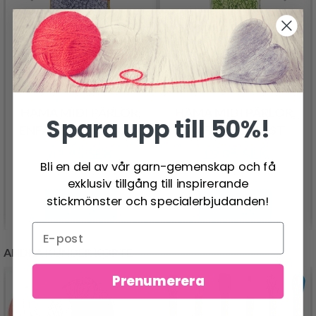
HAMA MIDI PÄRLOR,
HAMA MIDI PÄRLOR,
Spara upp till 50%!
ENFÄRGADE, 6000 ST
ENFÄRG, 1000 ST
69.95 SEK
19.95 SEK
Bli en del av vår garn-gemenskap och få
exklusiv tillgång till inspirerande
stickmönster och specialerbjudanden!
Se produkt
Se produkt
ANDRA KUNDER KÖPTE
Prenumerera