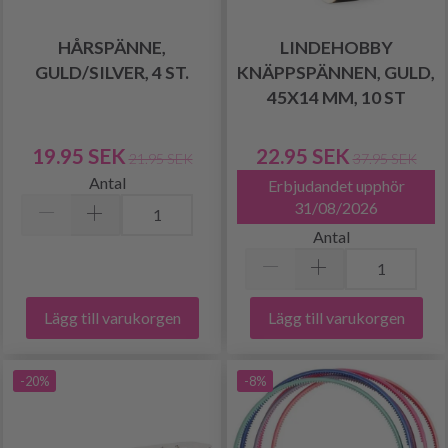
HÅRSPÄNNE,
LINDEHOBBY
GULD/SILVER, 4 ST.
KNÄPPSPÄNNEN, GULD,
45X14 MM, 10 ST
19.95 SEK
22.95 SEK
21.95 SEK
37.95 SEK
Antal
Erbjudandet upphör
31/08/2026
Antal
Lägg till varukorgen
Lägg till varukorgen
-20%
-8%