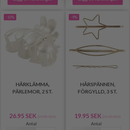
-10%
-9%
HÅRKLÄMMA,
HÅRSPÄNNEN,
PÄRLEMOR, 2 ST.
FÖRGYLLD, 3 ST.
26.95 SEK
19.95 SEK
29.95 SEK
21.95 SEK
Antal
Antal