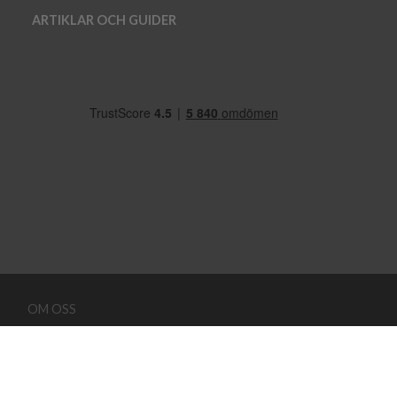
ARTIKLAR OCH GUIDER
OM OSS
VANLIGA FRÅGOR
FRAKT OG LEVERANS