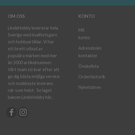
OM OSS
KONTO
LindeHobby levererar hela
Mit
Sverige med kvalitetsgarn
konto
och hobbyartiklar. Vi har
Adressboks
ett brett utbud av
kontakter
populära märken med mer
än 5000 artikelnummer.
Önskelista
Vårt team strävar efter att
ge dig bästa möjliga service
Orderhistorik
och snabbaste leverans
Nyhetsbrev
när som helst.
Se laget
bakom LindeHobby här.
.