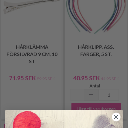
HÅRKLÄMMA
HÅRKLIPP, ASS.
FÖRSILVRAD 9 CM, 10
FÄRGER, 5 ST.
ST
71.95 SEK
40.95 SEK
89.95 SEK
44.95 SEK
Antal
Lägg till varukorgen
-10%
-8%