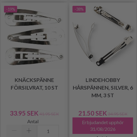
-19%
-38%
KNÄCKSPÄNNE
LINDEHOBBY
FÖRSILVRAT, 10 ST
HÅRSPÄNNEN, SILVER, 6
MM, 3 ST
33.95 SEK
21.50 SEK
41.95 SEK
34.95 SEK
Antal
Erbjudandet upphör
31/08/2026