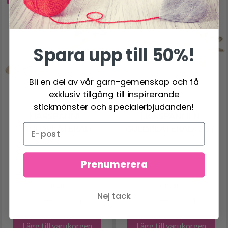
Spara upp till 50%!
Bli en del av vår garn-gemenskap och få
exklusiv tillgång till inspirerande
stickmönster och specialerbjudanden!
HÅRSPÄNNE,
HÅRSPÄNNEN,
GULDPLÄTERAD
GULDPLÄTERAD, 2 ST.
Prenumerera
26.95 SEK
40.95 SEK
29.95 SEK
44.95 SEK
Antal
Antal
Nej tack
Lägg till varukorgen
Lägg till varukorgen