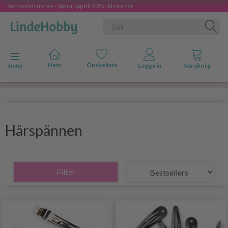
Sensommarsrea - Spara upp till 50% - klicka här
Ändra navigering
meny
Hårspännen
Filter