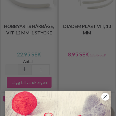
HOBBYARTS HÅRBÅGE,
DIADEM PLAST VIT, 13
VIT, 12 MM, 1 STYCKE
MM
22.95 SEK
8.95 SEK
10.95 SEK
Antal
Lägg till varukorgen
-18%
-19%