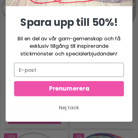
Spara upp till 50%!
Bli en del av vår garn-gemenskap och få
exklusiv tillgång till inspirerande
DIADEM PLAST VIT, 25
DIADEM PLAST VIT, 48
stickmönster och specialerbjudanden!
MM
MM
8.95 SEK
14.50 SEK
10.95 SEK
17.95 SEK
Prenumerera
Antal
Nej tack
Lägg till varukorgen
-18%
-8%