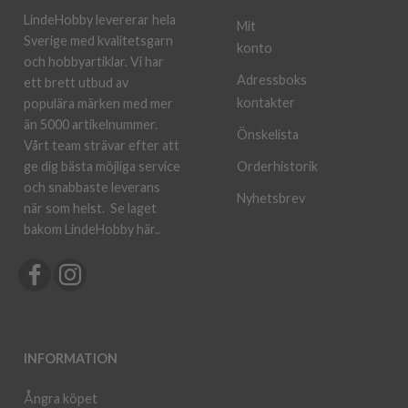
LindeHobby levererar hela
Mit
Sverige med kvalitetsgarn
konto
och hobbyartiklar. Vi har
Adressboks
ett brett utbud av
kontakter
populära märken med mer
än 5000 artikelnummer.
Önskelista
Vårt team strävar efter att
ge dig bästa möjliga service
Orderhistorik
och snabbaste leverans
Nyhetsbrev
när som helst.
Se laget
bakom LindeHobby här.
.
INFORMATION
Ångra köpet