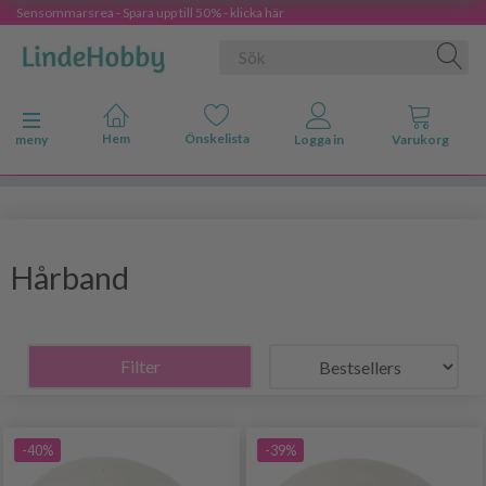
Sensommarsrea - Spara upp till 50% - klicka här
Ändra navigering
meny
Hårband
Filter
-40%
-39%