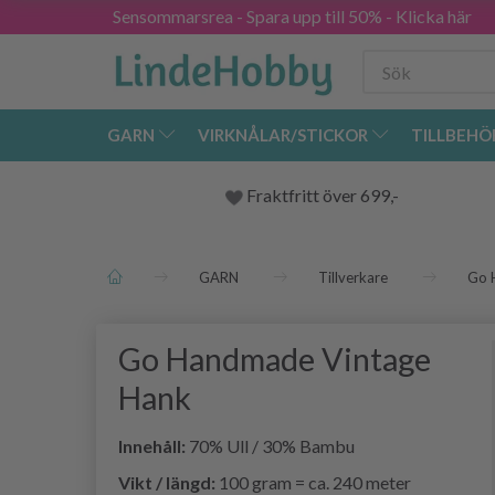
Sensommarsrea - Spara upp till 50% - Klicka här
GARN
VIRKNÅLAR/STICKOR
TILLBEHÖ
Fraktfritt över 699,-
GARN
Tillverkare
Go 
Go Handmade Vintage
Hank
Innehåll:
70% Ull / 30% Bambu
Vikt / längd:
100 gram = ca. 240 meter