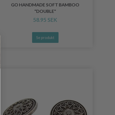
GO HANDMADE SOFT BAMBOO
GO
"DOUBLE"
58.95 SEK
Se produkt