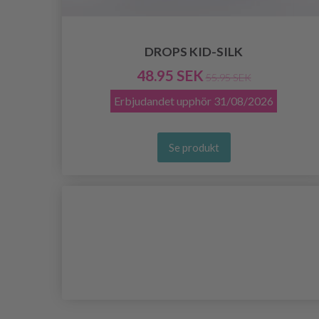
DROPS KID-SILK
48.95 SEK
55.95 SEK
Erbjudandet upphör
31/08/2026
Se produkt