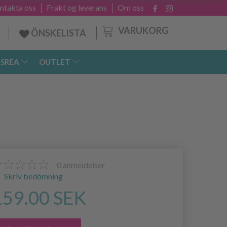
ntakta oss
Frakt og leverans
Om oss
VARUKORG
ÖNSKELISTA
SREA
OUTLET
0
anmeldelser
Skriv bedömning
159.00 SEK