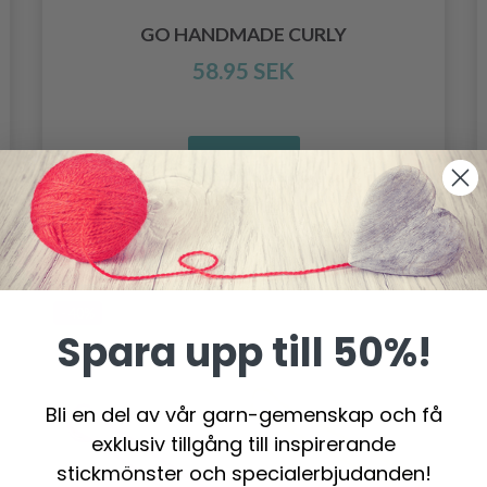
GO HANDMADE CURLY
58.95 SEK
Se produkt
- 40%
Spara upp till 50%!
Bli en del av vår garn-gemenskap och få
exklusiv tillgång till inspirerande
stickmönster och specialerbjudanden!