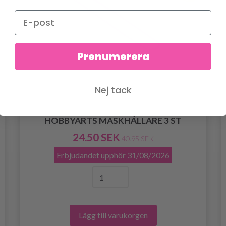
Prenumerera
Nej tack
HOBBYARTS MASKHÅLLARE 3 ST
24.50 SEK
40.95 SEK
Erbjudandet upphör
31/08/2026
Lägg till varukorgen