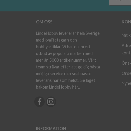
OM OSS
KON
LindeHobby levererar hela Sverige
Mit 
med kvalitetsgarn och
Adre
hobbyartiklar. Vi har ett brett
kont
utbud av populära märken med
mer än 5000 artikelnummer. Vårt
Önsk
team strävar efter att ge dig bästa
Orde
möjliga service och snabbaste
leverans när som helst.
Se laget
Nyhe
bakom LindeHobby här.
.
INFORMATION