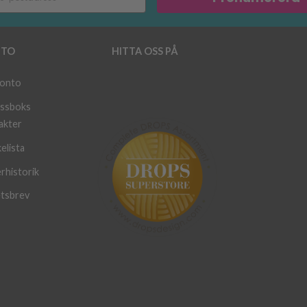
TO
HITTA OSS PÅ
konto
ssboks
akter
elista
rhistorik
tsbrev