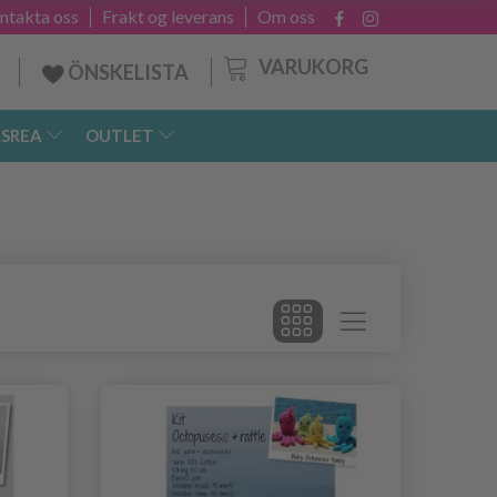
ntakta oss
Frakt og leverans
Om oss
VARUKORG
ÖNSKELISTA
SREA
OUTLET