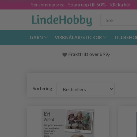
Sensommarsrea - Spara upp till 50% - Klicka här
GARN
VIRKNÅLAR/STICKOR
TILLBEHÖ
Fraktfritt över 699,-
Sortering: