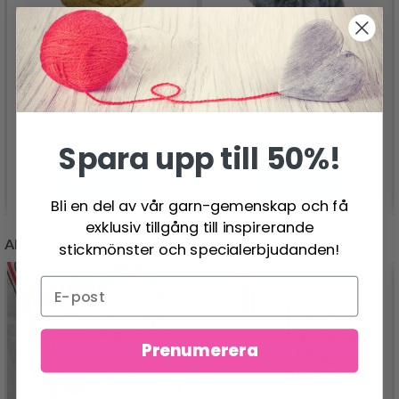
GO HANDMADE
GO HANDMADE FUR
HAPPY CHUNKY FINE
LUX
49.95 SEK
62.95 SEK
Spara upp till 50%!
Se produkt
Se produkt
Bli en del av vår garn-gemenskap och få
exklusiv tillgång till inspirerande
ANDRA KUNDER KÖPTE
stickmönster och specialerbjudanden!
Prenumerera