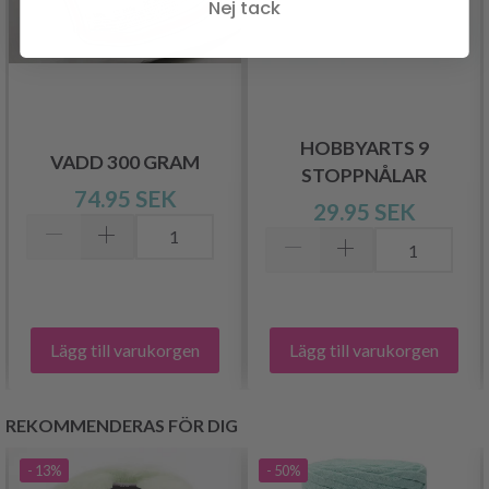
Nej tack
HOBBYARTS 9
VADD 300 GRAM
STOPPNÅLAR
74.95 SEK
29.95 SEK
Lägg till varukorgen
Lägg till varukorgen
REKOMMENDERAS FÖR DIG
- 13%
- 50%