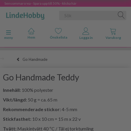
Sensommarsrea - Spara upp till 50% - klicka här
Ändra navigering
meny
Go Handmade
Go Handmade Teddy
Innehåll:
100% polyester
Vikt/längd:
50 g = ca. 65 m
Rekommenderade stickor:
4-5 mm
Stickfasthet:
10 x 10 cm = 15 m x 22 v
Tvätt:
Maskintvätt 40 ºC / Tål ej torktumling