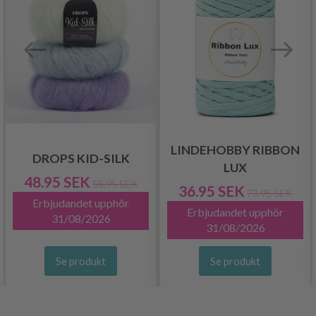
LINDEHOBBY RIBBON
DROPS KID-SILK
LUX
48.95 SEK
55.95 SEK
36.95 SEK
73.95 SEK
Erbjudandet upphör
Erbjudandet upphör
31/08/2026
31/08/2026
Se produkt
Se produkt