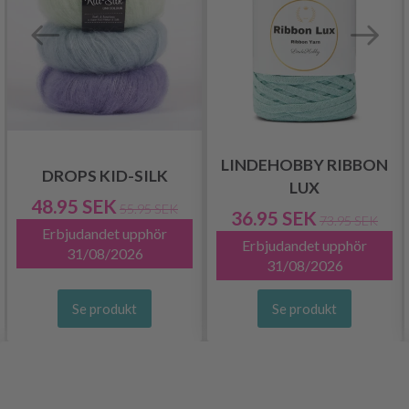
LINDEHOBBY RIBBON
DROPS KID-SILK
LUX
48.95 SEK
55.95 SEK
36.95 SEK
73.95 SEK
Erbjudandet upphör
Erbjudandet upphör
31/08/2026
31/08/2026
Se produkt
Se produkt