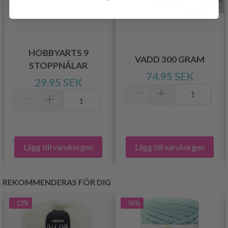
HOBBYARTS 9
VADD 300 GRAM
STOPPNÅLAR
74.95 SEK
29.95 SEK
Lägg till varukorgen
Lägg till varukorgen
REKOMMENDERAS FÖR DIG
- 13%
- 50%