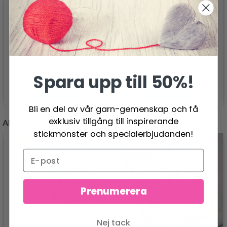
GO HANDMADE
GO HANDMADE
HAPPY CHUNKY
TEDDY
DOUBLE
49.95 SEK
49.95 SEK
Spara upp till 50%!
Se produkt
Se produkt
Bli en del av vår garn-gemenskap och få
exklusiv tillgång till inspirerande
ANDRA KUNDER KÖPTE
stickmönster och specialerbjudanden!
Prenumerera
Nej tack