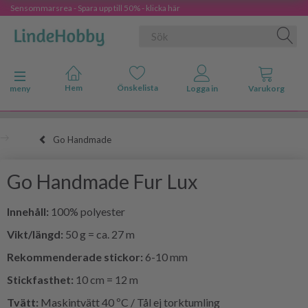
Sensommarsrea - Spara upp till 50% - klicka här
Ändra navigering
meny
Go Handmade
Go Handmade Fur Lux
Innehåll:
100% polyester
Vikt/längd:
50 g = ca. 27 m
Rekommenderade stickor:
6-10 mm
Stickfasthet:
10 cm = 12 m
Tvätt:
Maskintvätt 40 ºC / Tål ej torktumling