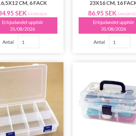
16,5X12 CM, 6 FACK
23X16 CM, 16 FAC
34.95 SEK
86.95 SEK
57.95 SEK
145.00 S
Erbjudandet upphör
Erbjudandet upphör
31/08/2026
31/08/2026
Antal
Antal
Spara upp till 50%!
Bli en del av vår garn-gemenskap och få