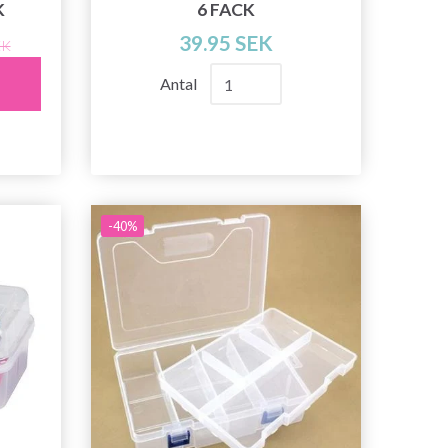
K
6 FACK
39.95 SEK
EK
Antal
-40%