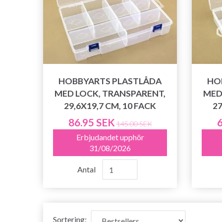
HOBBYARTS PLASTLÅDA
HO
MED LOCK, TRANSPARENT,
MED
29,6X19,7 CM, 10 FACK
27
86.95 SEK
6
145.00 SEK
Erbjudandet upphör
31/08/2026
Antal
Sortering: