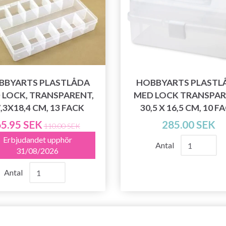
BBYARTS PLASTLÅDA
HOBBYARTS PLASTL
 LOCK, TRANSPARENT,
MED LOCK TRANSPA
,3X18,4 CM, 13 FACK
30,5 X 16,5 CM, 10 F
5.95 SEK
285.00 SEK
110.00 SEK
Erbjudandet upphör
Antal
31/08/2026
Antal