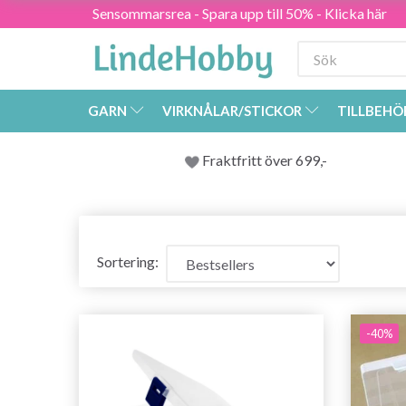
Sensommarsrea - Spara upp till 50% - Klicka här
GARN
VIRKNÅLAR/STICKOR
TILLBEHÖ
Fraktfritt över 699,-
Sortering:
-40%