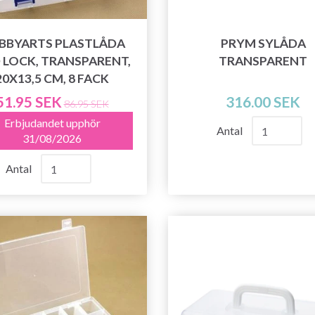
exklusiv tillgång till inspirerande
stickmönster och specialerbjudanden!
BBYARTS PLASTLÅDA
PRYM SYLÅDA
 LOCK, TRANSPARENT,
TRANSPARENT
20X13,5 CM, 8 FACK
51.95 SEK
316.00 SEK
Prenumerera
86.95 SEK
Erbjudandet upphör
Antal
31/08/2026
Nej tack
Antal