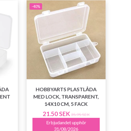
-40%
ÅDA
HOBBYARTS PLASTLÅDA
RENT
MED LOCK, TRANSPARENT,
14X10 CM, 5 FACK
21.50 SEK
35.95 SEK
Erbjudandet upphör
31/08/2026