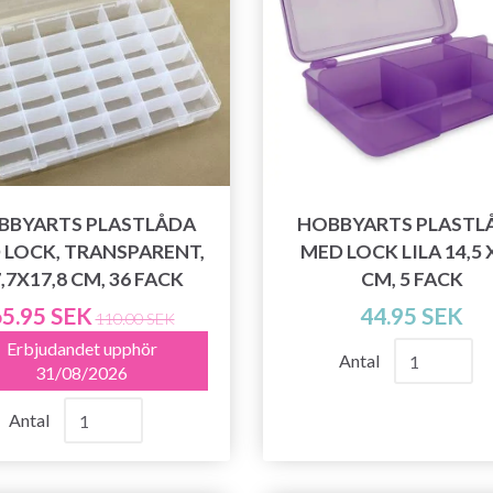
BBYARTS PLASTLÅDA
HOBBYARTS PLASTL
 LOCK, TRANSPARENT,
MED LOCK LILA 14,5 
,7X17,8 CM, 36 FACK
CM, 5 FACK
5.95 SEK
44.95 SEK
110.00 SEK
Erbjudandet upphör
Antal
31/08/2026
Antal