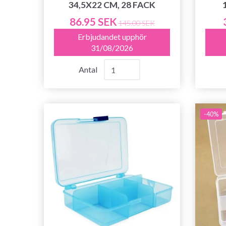
34,5X22 CM, 28 FACK
86.95 SEK
145.00 SEK
Erbjudandet upphör
31/08/2026
Antal
-40%