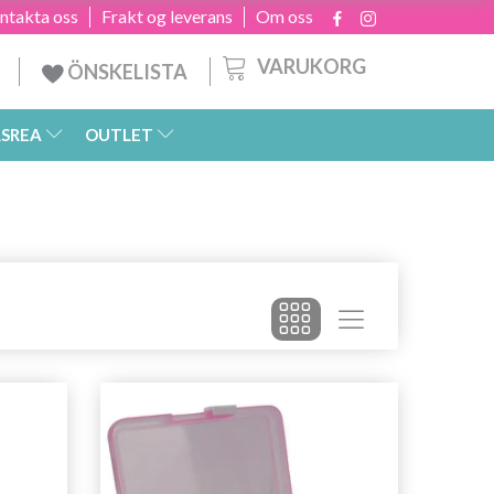
ntakta oss
Frakt og leverans
Om oss
VARUKORG
ÖNSKELISTA
SREA
OUTLET