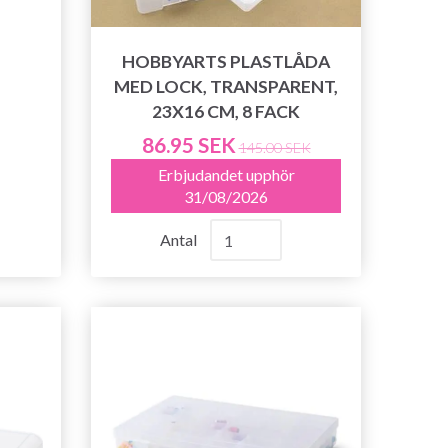
HOBBYARTS PLASTLÅDA
MED LOCK, TRANSPARENT,
23X16 CM, 8 FACK
86.95 SEK
145.00 SEK
Erbjudandet upphör
31/08/2026
Antal