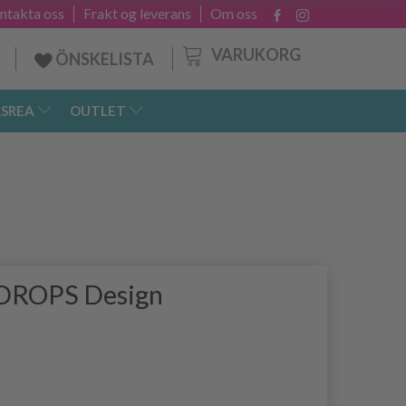
ntakta oss
Frakt og leverans
Om oss
VARUKORG
ÖNSKELISTA
SREA
OUTLET
 DROPS Design