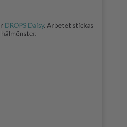
er
DROPS Daisy
. Arbetet stickas
d hålmönster.