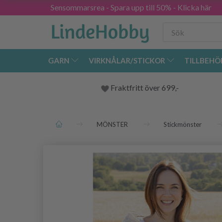
Sensommarsrea - Spara upp till 50% - Klicka här
GARN
VIRKNÅLAR/STICKOR
TILLBEHÖ
Fraktfritt över 699,-
MÖNSTER
Stickmönster