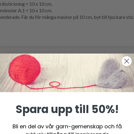
rätstickning
= 10 x 10 cm.
mönster
A.1 = 10 x 10 cm.
erade. Får du för många maskor på 10 cm, byt till tjockare sticko
Spara upp till 50%!
Bli en del av vår garn-gemenskap och få