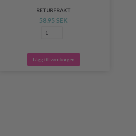
LI
RETURFRAKT
58.95 SEK
Lägg till varukorgen