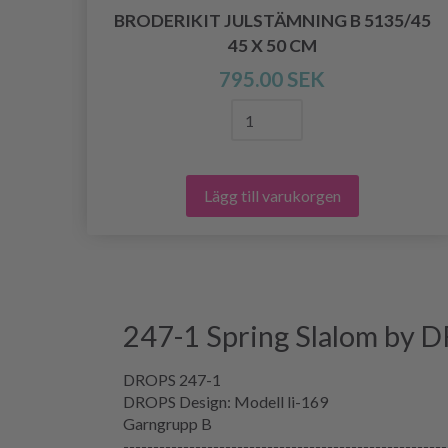
BRODERIKIT JULSTÄMNING B 5135/45
45 X 50 CM
795.00 SEK
Lägg till varukorgen
247-1 Spring Slalom by 
DROPS 247-1
DROPS Design: Modell li-169
Garngrupp
B
------------------------------------------------------