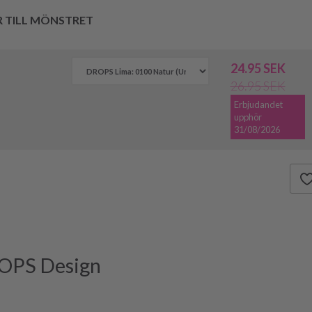
R TILL MÖNSTRET
24.95 SEK
26.95 SEK
Erbjudandet
upphör
31/08/2026
ROPS Design