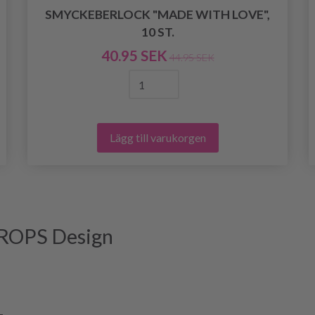
SMYCKEBERLOCK "MADE WITH LOVE",
10 ST.
40.95 SEK
44.95 SEK
Lägg till varukorgen
DROPS Design
-