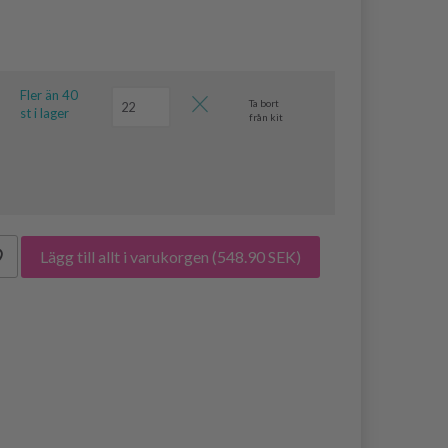
Fler än 40
Ta bort
st i lager
från kit
Lägg till allt i varukorgen
(548.90 SEK)