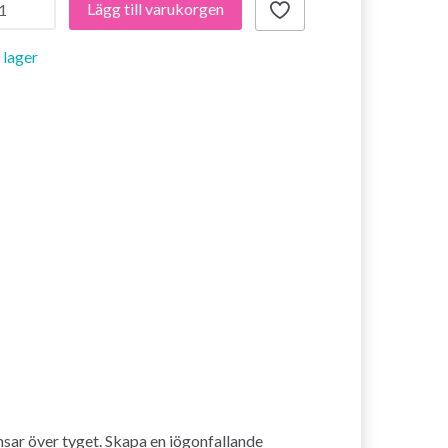
Lägg till varukorgen
i lager
nsar över tyget. Skapa en iögonfallande