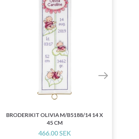
BRODERIKIT OLIVIA M/B5188/14 14 X
B
45 CM
466.00 SEK