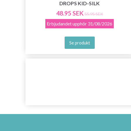
DROPS KID-SILK
48.95 SEK
55.95 SEK
Erbjudandet upphör
31/08/2026
Se produkt