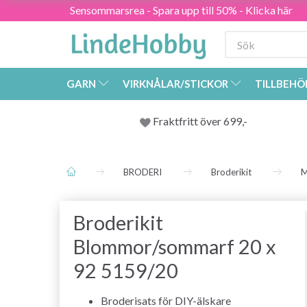
Sensommarsrea - Spara upp till 50% - Klicka här
GARN
VIRKNÅLAR/STICKOR
TILLBEHÖ
Fraktfritt över 699,-
BRODERI
Broderikit
M
Broderikit
Blommor/sommarf 20 x
92 5159/20
Broderisats för DIY-älskare