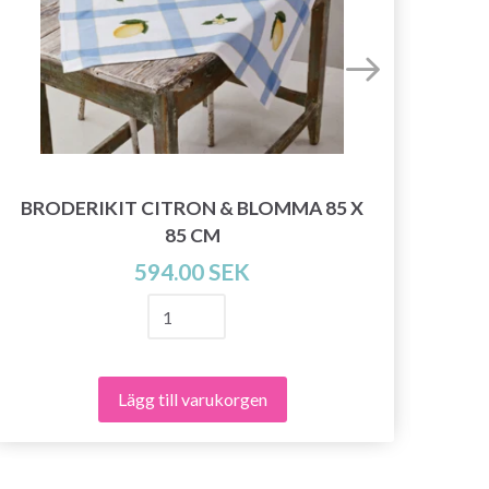
BRODERIKIT CITRON & BLOMMA 85 X
85 CM
PE
594.00 SEK
Lägg till varukorgen