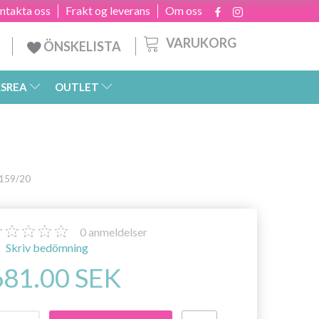
ntakta oss
Frakt og leverans
Om oss
VARUKORG
ÖNSKELISTA
SREA
OUTLET
5159/20
0
anmeldelser
Skriv bedömning
681.00 SEK