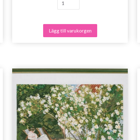
Lägg till varukorgen
Spara upp till 50%!
Bli en del av vår garn-gemenskap och få
exklusiv tillgång till inspirerande
stickmönster och specialerbjudanden!