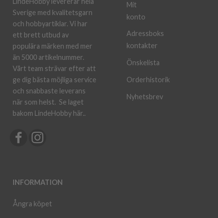
LindeHobby levererar hela
Mit
Sverige med kvalitetsgarn
konto
och hobbyartiklar. Vi har
Adressboks
ett brett utbud av
kontakter
populära märken med mer
än 5000 artikelnummer.
Önskelista
Vårt team strävar efter att
ge dig bästa möjliga service
Orderhistorik
och snabbaste leverans
Nyhetsbrev
när som helst.
Se laget
bakom LindeHobby här.
.
INFORMATION
Ångra köpet