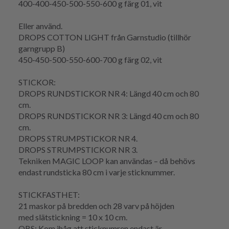
400-400-450-500-550-600 g färg 01, vit
Eller använd.
DROPS COTTON LIGHT från Garnstudio (tillhör
garngrupp B)
450-450-500-550-600-700 g färg 02, vit
STICKOR:
DROPS RUNDSTICKOR NR 4: Längd 40 cm och 80
cm.
DROPS RUNDSTICKOR NR 3: Längd 40 cm och 80
cm.
DROPS STRUMPSTICKOR NR 4.
DROPS STRUMPSTICKOR NR 3.
Tekniken
MAGIC LOOP
kan användas – då behövs
endast
rundsticka
80 cm i varje sticknummer.
STICKFASTHET
:
21 maskor på bredden och 28
varv
på höjden
med
slätstickning
= 10 x 10 cm.
OBS: Kom ihåg att sticknumren endast är