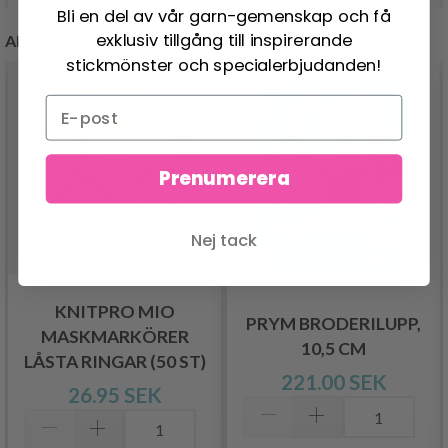
Bli en del av vår garn-gemenskap och få
exklusiv tillgång till inspirerande
ANDRA KUNDER KÖPTE
stickmönster och specialerbjudanden!
Prenumerera
Nej tack
KNITPRO MIO
PRYM BRODERILUPP,
MASKMARKÖRER
10,5 CM
LÅSTA RINGAR (50 ST)
221.00 SEK
26.95 SEK