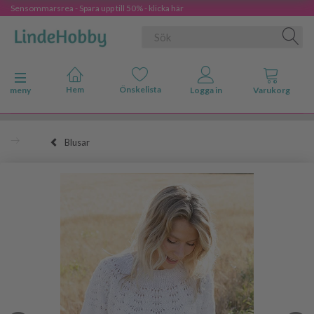
Sensommarsrea - Spara upp till 50% - klicka här
Ändra navigering
meny
Blusar