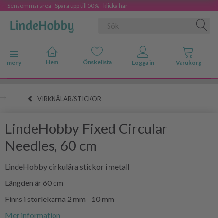
Sensommarsrea - Spara upp till 50% - klicka här
Ändra navigering
meny
VIRKNÅLAR/STICKOR
LindeHobby Fixed Circular
Needles, 60 cm
LindeHobby cirkulära stickor i metall
Längden är 60 cm
Finns i storlekarna 2 mm - 10 mm
Mer information