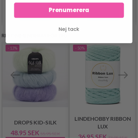
Prenumerera
Se produkt
Se produkt
Nej tack
REKOMMENDERAS FÖR DIG
- 13%
- 50%
LINDEHOBBY RIBBON
DROPS KID-SILK
LUX
48.95 SEK
55.95 SEK
36.95 SEK
73.95 SEK