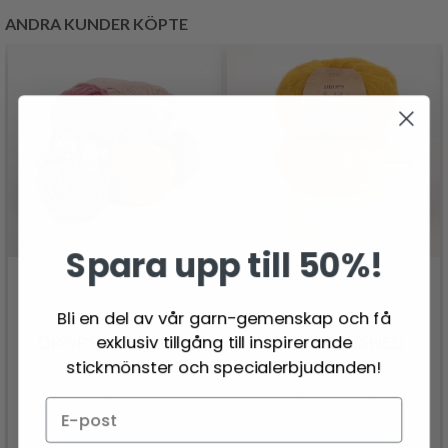
ANDRA KUNDER KÖPTE
Spara upp till 50%!
Bli en del av vår garn-gemenskap och få
exklusiv tillgång till inspirerande
DROPS SNOW UNI
DROPS BRUSHED
stickmönster och specialerbjudanden!
COLOUR
ALPACA SILK
22.95 SEK
33.95 SEK