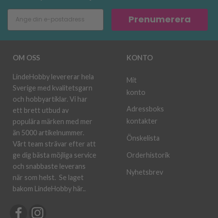
Prenumerera
OM OSS
KONTO
LindeHobby levererar hela
Mit
Sverige med kvalitetsgarn
konto
och hobbyartiklar. Vi har
Adressboks
ett brett utbud av
kontakter
populära märken med mer
än 5000 artikelnummer.
Önskelista
Vårt team strävar efter att
ge dig bästa möjliga service
Orderhistorik
och snabbaste leverans
Nyhetsbrev
när som helst.
Se laget
bakom LindeHobby här.
.