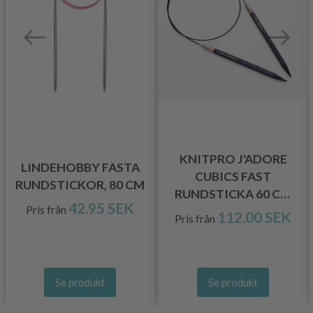
KNITPRO J'ADORE
LINDEHOBBY FASTA
CUBICS FAST
RUNDSTICKOR, 80 CM
RUNDSTICKA 60 CM
42.95 SEK
Pris från
(3.00-8.00 MM)
112.00 SEK
Pris från
Se produkt
Se produkt