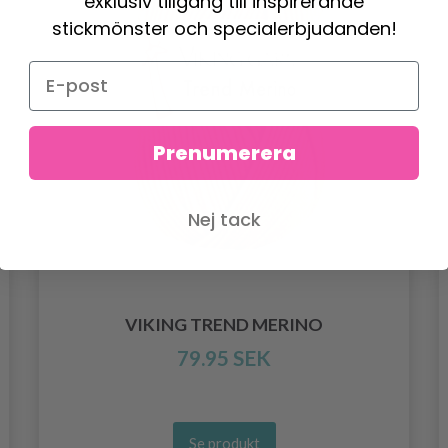
exklusiv tillgång till inspirerande
stickmönster och specialerbjudanden!
Prenumerera
Nej tack
VIKING TREND MERINO
79.95 SEK
Se produkt