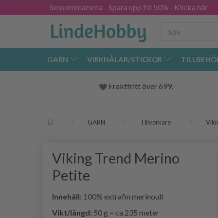
Sensommarsrea - Spara upp till 50% - Klicka här
GARN
VIRKNÅLAR/STICKOR
TILLBEHÖ
Fraktfritt över 699,-
GARN
Tillverkare
Viki
Viking Trend Merino
Petite
Innehåll:
100% extrafin merinoull
Vikt/längd:
50 g = ca 235 meter