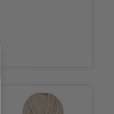
- 19%