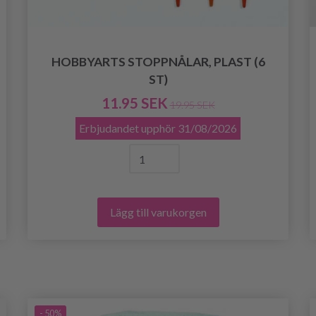
HOBBYARTS STOPPNÅLAR, PLAST (6
ST)
11.95 SEK
19.95 SEK
Erbjudandet upphör
31/08/2026
Lägg till varukorgen
- 50%