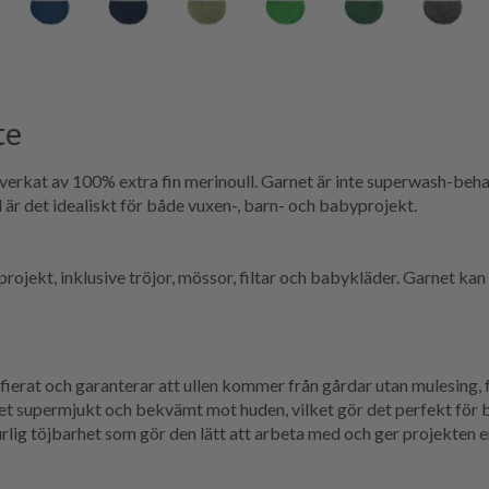
te
llverkat av 100% extra fin merinoull. Garnet är inte superwash-behan
är det idealiskt för både vuxen-, barn- och babyprojekt.
ojekt, inklusive tröjor, mössor, filtar och babykläder. Garnet kan 
erat och garanterar att ullen kommer från gårdar utan mulesing, f
net supermjukt och bekvämt mot huden, vilket gör det perfekt för
rlig töjbarhet som gör den lätt att arbeta med och ger projekten 