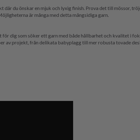
 där du önskar en mjuk och lyxig finish. Prova det till mössor, tröjo
 Möjligheterna är många med detta mångsidiga garn.
 för dig som söker ett garn med både hållbarhet och kvalitet i fok
per av projekt, från delikata babyplagg till mer robusta tovade des