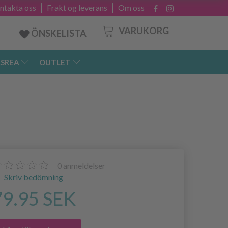
ntakta oss
Frakt og leverans
Om oss
VARUKORG
ÖNSKELISTA
SREA
OUTLET
0
anmeldelser
Skriv bedömning
79.95 SEK