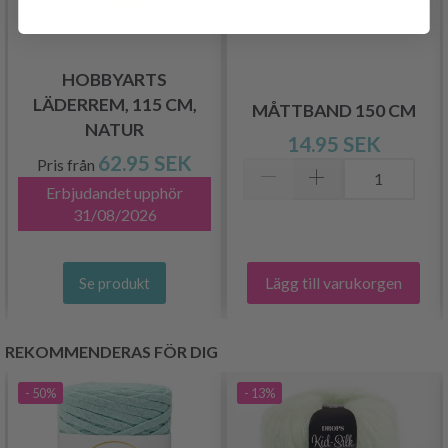
HOBBYARTS
LÄDERREM, 115 CM,
MÅTTBAND 150 CM
NATUR
14.95 SEK
62.95 SEK
Pris från
Erbjudandet upphör
31/08/2026
Lägg till varukorgen
Se produkt
REKOMMENDERAS FÖR DIG
- 50%
- 13%