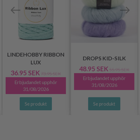
LINDEHOBBY RIBBON
DROPS KID-SILK
LUX
48.95 SEK
55.95 SEK
36.95 SEK
73.95 SEK
Erbjudandet upphör
Erbjudandet upphör
31/08/2026
31/08/2026
Se produkt
Se produkt