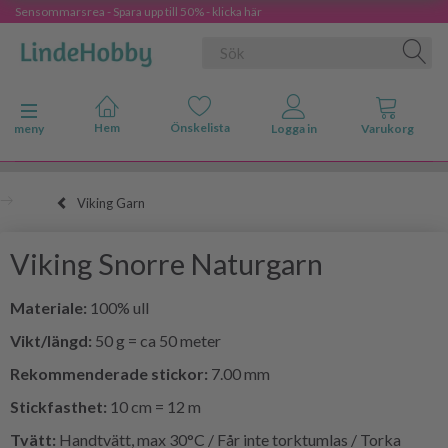
Sensommarsrea - Spara upp till 50% - klicka här
Ändra navigering
meny
Viking Garn
Viking Snorre Naturgarn
Materiale:
100% ull
Vikt/längd:
50 g = ca 50 meter
Rekommenderade stickor:
7.00 mm
Stickfasthet:
10 cm = 12 m
Tvätt:
Handtvätt, max 30°C / Får inte torktumlas / Torka