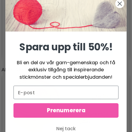
VIKING HOBBYGARN
VIKING SNORRE
44.95 SEK
116.00 SEK
Spara upp till 50%!
Se produkt
Se produkt
Bli en del av vår garn-gemenskap och få
exklusiv tillgång till inspirerande
ANDRA KUNDER KÖPTE
stickmönster och specialerbjudanden!
Prenumerera
Nej tack