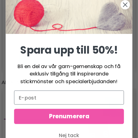
VIKING SNORRE IDUN
VIKING SNORRE SARA
48.95 SEK
32.95 SEK
Spara upp till 50%!
Se produkt
Se produkt
Bli en del av vår garn-gemenskap och få
exklusiv tillgång till inspirerande
stickmönster och specialerbjudanden!
ANDRA KUNDER KÖPTE
Prenumerera
Nej tack