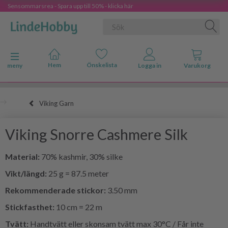
Sensommarsrea - Spara upp till 50% - klicka här
Ändra navigering
meny
Viking Garn
Viking Snorre Cashmere Silk
Material:
70% kashmir, 30% silke
Vikt/längd:
25 g = 87.5 meter
Rekommenderade stickor:
3.50 mm
Stickfasthet:
10 cm = 22 m
Tvätt:
Handtvätt eller skonsam tvätt max 30°C / Får inte