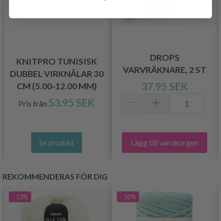
DROPS
KNITPRO TUNISISK
VARVRÄKNARE, 2 ST
DUBBEL VIRKNÅLAR 30
37.95 SEK
CM (5.00-12.00 MM)
53.95 SEK
Pris från
Lägg till varukorgen
Se produkt
REKOMMENDERAS FÖR DIG
- 13%
- 50%