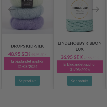
LINDEHOBBY RIBBON
DROPS KID-SILK
LUX
48.95 SEK
55.95 SEK
36.95 SEK
73.95 SEK
Erbjudandet upphör
Erbjudandet upphör
31/08/2026
31/08/2026
Se produkt
Se produkt