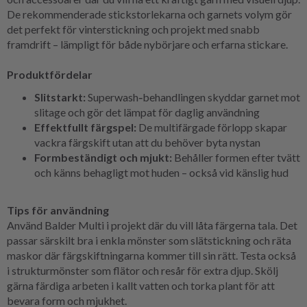
De rekommenderade stickstorlekarna och garnets volym gör
det perfekt för vinterstickning och projekt med snabb
framdrift – lämpligt för både nybörjare och erfarna stickare.
Produktfördelar
Slitstarkt:
Superwash‑behandlingen skyddar garnet mot
slitage och gör det lämpat för daglig användning
Effektfullt färgspel:
De multifärgade förlopp skapar
vackra färgskift utan att du behöver byta nystan
Formbeständigt och mjukt:
Behåller formen efter tvätt
och känns behagligt mot huden – också vid känslig hud
Tips för användning
Använd Balder Multi i projekt där du vill låta färgerna tala. Det
passar särskilt bra i enkla mönster som slätstickning och räta
maskor där färgskiftningarna kommer till sin rätt. Testa också
i strukturmönster som flätor och resår för extra djup. Skölj
gärna färdiga arbeten i kallt vatten och torka plant för att
bevara form och mjukhet.