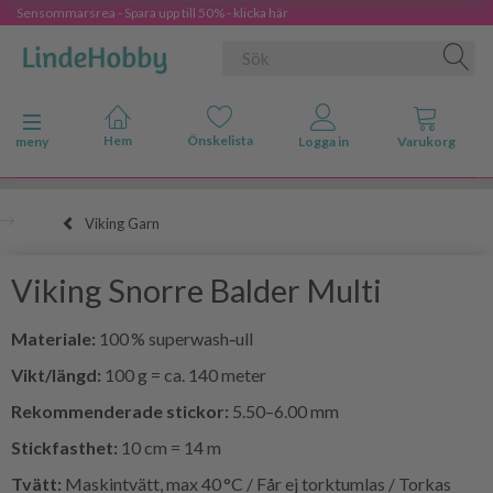
Sensommarsrea - Spara upp till 50% - klicka här
Ändra navigering
meny
Viking Garn
Viking Snorre Balder Multi
Materiale:
100 % superwash‑ull
Vikt/längd:
100 g = ca. 140 meter
Rekommenderade stickor:
5.50–6.00 mm
Stickfasthet:
10 cm = 14 m
Tvätt:
Maskintvätt, max 40 °C / Får ej torktumlas / Torkas