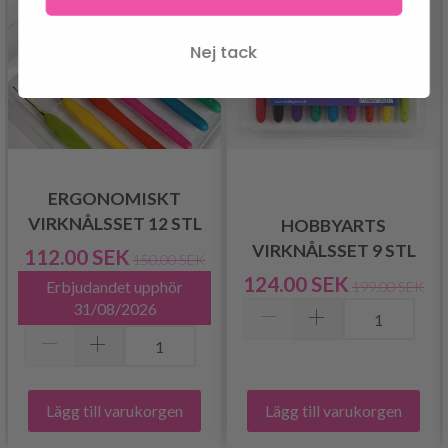
Nej tack
ERGONOMISKT
VIRKNÅLSSET 12 STL
HOBBYARTS
VIRKNÅLSSET 9 STL
112.00 SEK
150.00 SEK
124.00 SEK
Erbjudandet upphör
199.00 SEK
31/08/2026
Lägg till varukorgen
Lägg till varukorgen