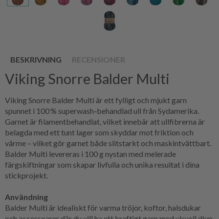
BESKRIVNING
RECENSIONER
Viking Snorre Balder Multi
Viking Snorre Balder Multi är ett fylligt och mjukt garn
spunnet i 100 % superwash‑behandlad ull från Sydamerika.
Garnet är filamentbehandlat, vilket innebär att ullfibrerna är
belagda med ett tunt lager som skyddar mot friktion och
värme – vilket gör garnet både slitstarkt och maskintvättbart.
Balder Multi levereras i 100 g nystan med melerade
färgskiftningar som skapar livfulla och unika resultat i dina
stickprojekt.
Användning
Balder Multi är idealiskt för varma tröjor, koftor, halsdukar
och accessoarer där du vill ha ett kraftigt garn med visuell djup.