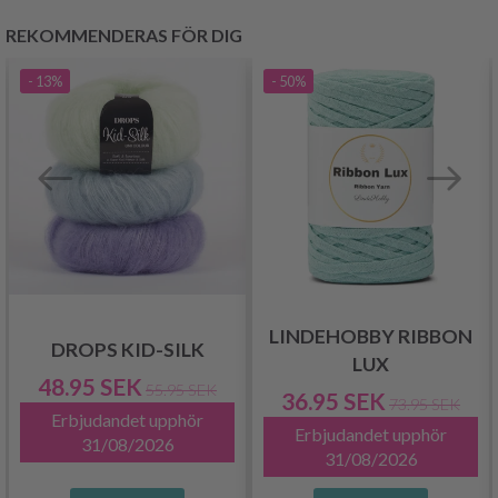
REKOMMENDERAS FÖR DIG
- 13%
- 50%
LINDEHOBBY RIBBON
DROPS KID-SILK
LUX
48.95 SEK
55.95 SEK
36.95 SEK
73.95 SEK
Erbjudandet upphör
Erbjudandet upphör
31/08/2026
31/08/2026