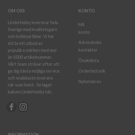
OM OSS
KONTO
LindeHobby levererar hela
Mit
Sverige med kvalitetsgarn
konto
och hobbyartiklar. Vi har
Adressboks
ett brett utbud av
kontakter
populära märken med mer
än 5000 artikelnummer.
Önskelista
Vårt team strävar efter att
ge dig bästa möjliga service
Orderhistorik
och snabbaste leverans
Nyhetsbrev
när som helst.
Se laget
bakom LindeHobby här.
.
INFORMATION