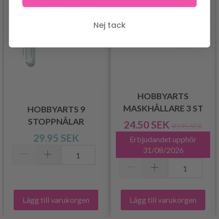
Nej tack
HOBBYARTS
MASKHÅLLARE 3 ST
HOBBYARTS 9
STOPPNÅLAR
24.50 SEK
40.95 SEK
29.95 SEK
Erbjudandet upphör
31/08/2026
Lägg till varukorgen
Lägg till varukorgen