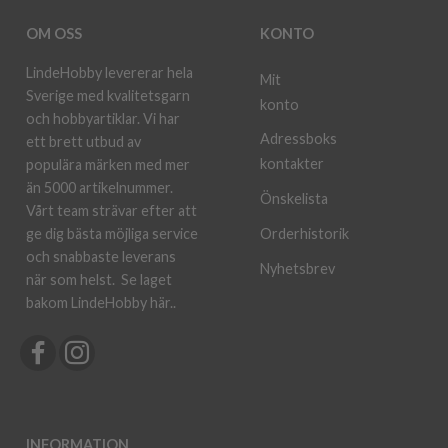
OM OSS
KONTO
LindeHobby levererar hela
Mit
Sverige med kvalitetsgarn
konto
och hobbyartiklar. Vi har
Adressboks
ett brett utbud av
kontakter
populära märken med mer
än 5000 artikelnummer.
Önskelista
Vårt team strävar efter att
ge dig bästa möjliga service
Orderhistorik
och snabbaste leverans
Nyhetsbrev
när som helst.
Se laget
bakom LindeHobby här.
.
INFORMATION