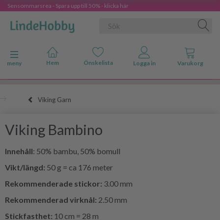
Sensommarsrea - Spara upp till 50% - klicka här
Ändra navigering
meny
Viking Garn
Viking Bambino
Innehåll
: 50% bambu, 50% bomull
Vikt/längd:
50 g = ca 176 meter
Rekommenderade stickor:
3.00 mm
Rekommenderad virknål:
2.50 mm
Stickfasthet:
10 cm = 28 m