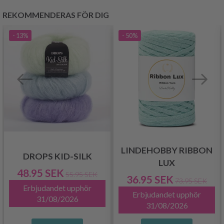
REKOMMENDERAS FÖR DIG
- 13%
- 50%
LINDEHOBBY RIBBON
DROPS KID-SILK
LUX
48.95 SEK
55.95 SEK
36.95 SEK
73.95 SEK
Erbjudandet upphör
Erbjudandet upphör
31/08/2026
31/08/2026