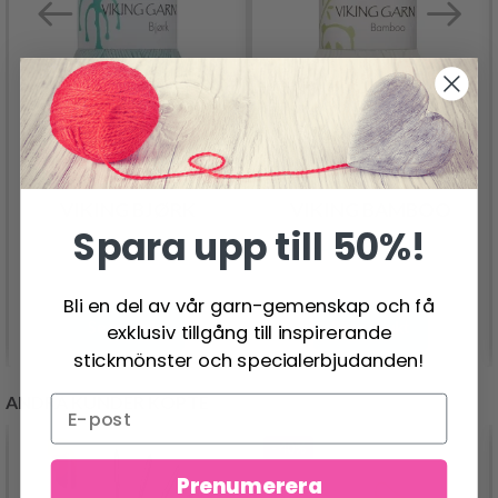
VIKING BJØRK
VIKING BAMBOO
Spara upp till 50%!
42.95 SEK
44.95 SEK
Bli en del av vår garn-gemenskap och få
Se produkt
Se produkt
exklusiv tillgång till inspirerande
stickmönster och specialerbjudanden!
ANDRA KUNDER KÖPTE
- 40%
Prenumerera