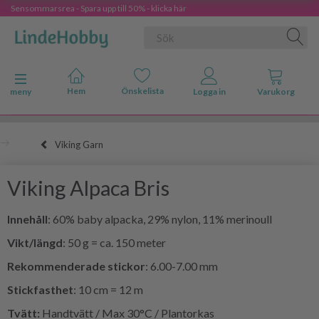
Sensommarsrea - Spara upp till 50% - klicka här
Ändra navigering
meny
Viking Garn
Viking Alpaca Bris
Innehåll
: 60% baby alpacka, 29% nylon, 11% merinoull
Vikt/längd
: 50 g = ca. 150 meter
Rekommenderade stickor
: 6.00-7.00 mm
Stickfasthet
: 10 cm = 12 m
Tvätt:
Handtvätt / Max 30°C / Plantorkas