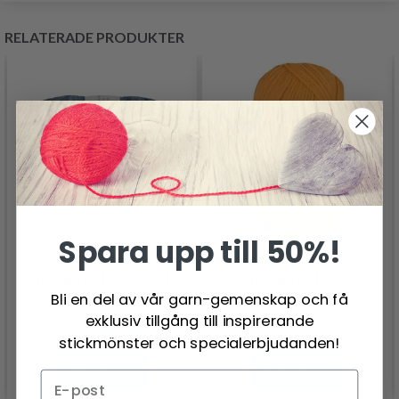
RELATERADE PRODUKTER
Spara upp till 50%!
VIKING ALPACA BRIS
VIKING ALPACA
Bli en del av vår garn-gemenskap och få
MULTI
STORM
exklusiv tillgång till inspirerande
222.00 SEK
89.95 SEK
stickmönster och specialerbjudanden!
Se produkt
Se produkt