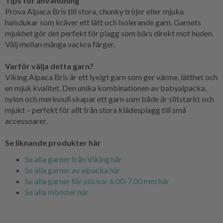
Tips för användning
Prova Alpaca Bris till stora, chunky tröjor eller mjuka
halsdukar som kräver ett lätt och isolerande garn. Garnets
mjukhet gör det perfekt för plagg som bärs direkt mot huden.
Välj mellan många vackra färger.
Varför välja detta garn?
Viking Alpaca Bris är ett lyxigt garn som ger värme, lätthet och
en mjuk kvalitet. Den unika kombinationen av babyalpacka,
nylon och merinoull skapar ett garn som både är slitstarkt och
mjukt – perfekt för allt från stora klädesplagg till små
accessoarer.
Se liknande produkter här
Se alla garner från Viking här
Se alla garner av alpacka här
Se alla garner för stickor 6.00-7.00 mm här
Se alla mönster här