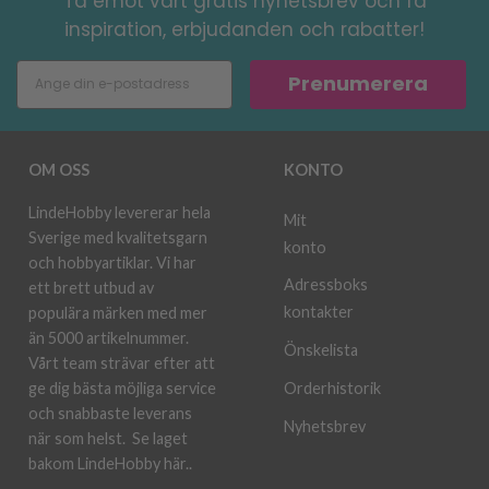
Ta emot vårt gratis nyhetsbrev och få
inspiration, erbjudanden och rabatter!
Prenumerera
OM OSS
KONTO
LindeHobby levererar hela
Mit
Sverige med kvalitetsgarn
konto
och hobbyartiklar. Vi har
Adressboks
ett brett utbud av
kontakter
populära märken med mer
än 5000 artikelnummer.
Önskelista
Vårt team strävar efter att
ge dig bästa möjliga service
Orderhistorik
och snabbaste leverans
Nyhetsbrev
när som helst.
Se laget
bakom LindeHobby här.
.