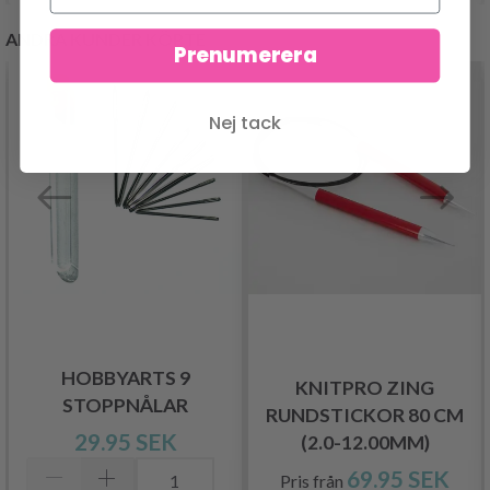
ANDRA KUNDER KÖPTE
Prenumerera
Nej tack
HOBBYARTS 9
KNITPRO ZING
STOPPNÅLAR
RUNDSTICKOR 80 CM
29.95 SEK
(2.0-12.00MM)
69.95 SEK
Pris från