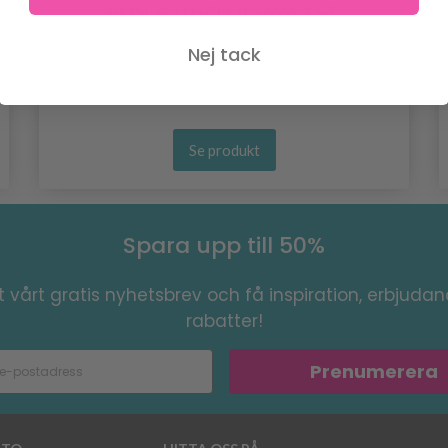
POSCA TUSCH, 0.7 MM, 1 ST.
74.95 SEK
Nej tack
Se produkt
Spara upp till 50%
 vårt gratis nyhetsbrev och få inspiration, erbjuda
rabatter!
Prenumerera