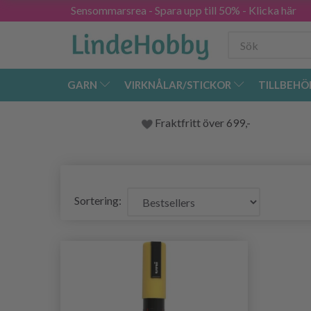
Sensommarsrea - Spara upp till 50% - Klicka här
GARN
VIRKNÅLAR/STICKOR
TILLBEHÖ
Fraktfritt över 699,-
Sortering: