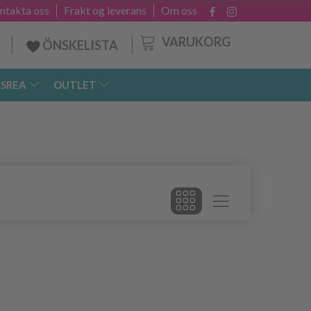
ntakta oss
Frakt og leverans
Om oss
VARUKORG
ÖNSKELISTA
SREA
OUTLET