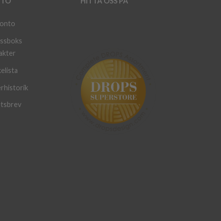
TO
HITTA OSS PÅ
konto
ssboks
akter
elista
rhistorik
tsbrev