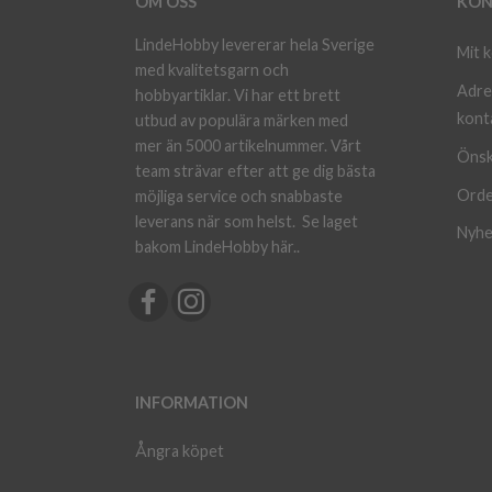
OM OSS
KON
LindeHobby levererar hela Sverige
Mit 
med kvalitetsgarn och
Adre
hobbyartiklar. Vi har ett brett
kont
utbud av populära märken med
mer än 5000 artikelnummer. Vårt
Önsk
team strävar efter att ge dig bästa
Orde
möjliga service och snabbaste
leverans när som helst.
Se laget
Nyhe
bakom LindeHobby här.
.
INFORMATION
Ångra köpet