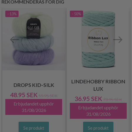
REKOMMENDERAS FÖR DIG
- 13%
- 50%
LINDEHOBBY RIBBON
DROPS KID-SILK
LUX
48.95 SEK
55.95 SEK
36.95 SEK
73.95 SEK
Erbjudandet upphör
Erbjudandet upphör
31/08/2026
31/08/2026
Se produkt
Se produkt