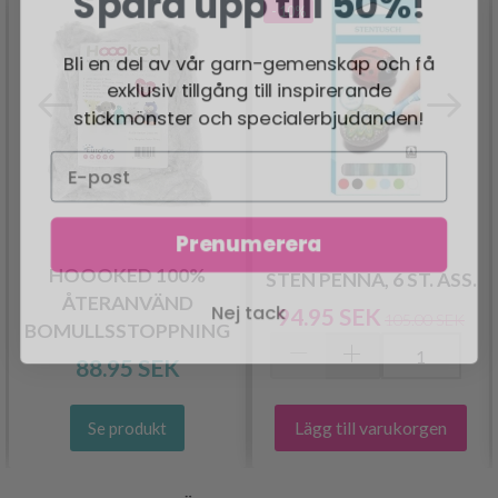
- 10%
Bli en del av vår garn-gemenskap och få
exklusiv tillgång till inspirerande
stickmönster och specialerbjudanden!
Prenumerera
HOOOKED 100%
STEN PENNA, 6 ST. ASS.
Nej tack
ÅTERANVÄND
94.95 SEK
105.00 SEK
BOMULLSSTOPPNING
88.95 SEK
Lägg till varukorgen
Se produkt