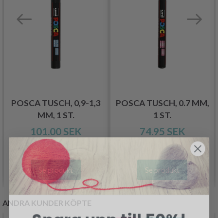
POSCA TUSCH, 0,9-1,3
POSCA TUSCH, 0.7 MM,
MM, 1 ST.
1 ST.
101.00 SEK
74.95 SEK
Se produkt
Se produkt
ANDRA KUNDER KÖPTE
Spara upp till 50%!