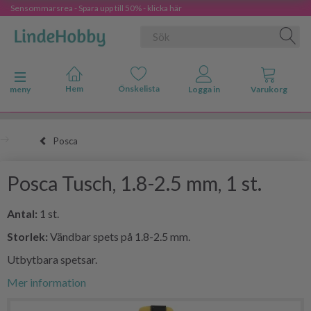
Sensommarsrea - Spara upp till 50% - klicka här
Ändra navigering
meny
Posca
Posca Tusch, 1.8-2.5 mm, 1 st.
Antal:
1 st.
Storlek:
Vändbar spets på 1.8-2.5 mm.
Utbytbara spetsar.
Mer information