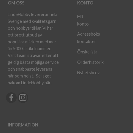
OM OSS
KONTO
LindeHobby levererar hela
Mit
Sverige med kvalitetsgarn
konto
och hobbyartiklar. Vi har
Adressboks
ett brett utbud av
kontakter
populära märken med mer
än 5000 artikelnummer.
Önskelista
Vårt team strävar efter att
ge dig bästa möjliga service
Orderhistorik
och snabbaste leverans
Nyhetsbrev
när som helst.
Se laget
bakom LindeHobby här.
.
INFORMATION