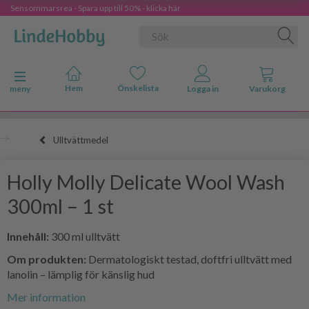
Sensommarsrea - Spara upp till 50% - klicka här
Ändra navigering
meny
Ulltvättmedel
Holly Molly Delicate Wool Wash
300ml – 1 st
Innehåll:
300 ml ulltvätt
Om produkten:
Dermatologiskt testad, doftfri ulltvätt med
lanolin – lämplig för känslig hud
Mer information