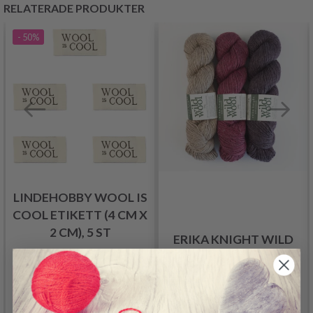
RELATERADE PRODUKTER
- 50%
LINDEHOBBY WOOL IS
COOL ETIKETT (4 CM X
2 CM), 5 ST
ERIKA KNIGHT WILD
14.95 SEK
WOOL
29.95 SEK
Erbjudandet upphör
137.00 SEK
31/08/2026