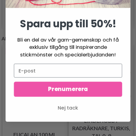
Lägg till varukorgen
Se produkt
Spara upp till 50%!
ANDRA KUNDER KÖPTE
Bli en del av vår garn-gemenskap och få
exklusiv tillgång till inspirerande
- 10%
stickmönster och specialerbjudanden!
Prenumerera
Nej tack
LINDEHOBBY
RADRÄKNARE, TURKIS,
EUCALAN 100 ML
TAL 0–9