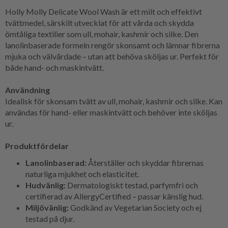
Holly Molly Delicate Wool Wash är ett milt och effektivt
tvättmedel, särskilt utvecklat för att vårda och skydda
ömtåliga textilier som ull, mohair, kashmir och silke. Den
lanolinbaserade formeln rengör skonsamt och lämnar fibrerna
mjuka och välvårdade – utan att behöva sköljas ur. Perfekt för
både hand- och maskintvätt.
Användning
Idealisk för skonsam tvätt av ull, mohair, kashmir och silke. Kan
användas för hand- eller maskintvätt och behöver inte sköljas
ur.
Produktfördelar
Lanolinbaserad:
Återställer och skyddar fibrernas
naturliga mjukhet och elasticitet.
Hudvänlig:
Dermatologiskt testad, parfymfri och
certifierad av AllergyCertified – passar känslig hud.
Miljövänlig:
Godkänd av Vegetarian Society och ej
testad på djur.