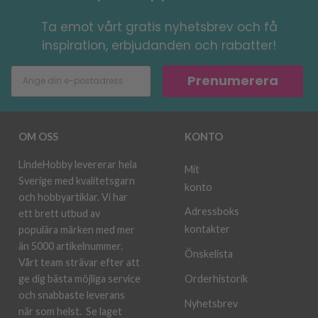
Ta emot vårt gratis nyhetsbrev och få
inspiration, erbjudanden och rabatter!
Prenumerera
OM OSS
KONTO
LindeHobby levererar hela
Mit
Sverige med kvalitetsgarn
konto
och hobbyartiklar. Vi har
Adressboks
ett brett utbud av
kontakter
populära märken med mer
än 5000 artikelnummer.
Önskelista
Vårt team strävar efter att
ge dig bästa möjliga service
Orderhistorik
och snabbaste leverans
Nyhetsbrev
när som helst.
Se laget