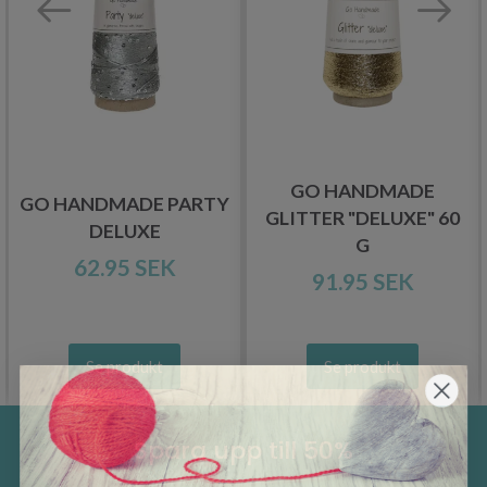
GO HANDMADE
GO HANDMADE PARTY
GLITTER "DELUXE" 60
DELUXE
G
62.95 SEK
91.95 SEK
Se produkt
Se produkt
Spara upp till 50%