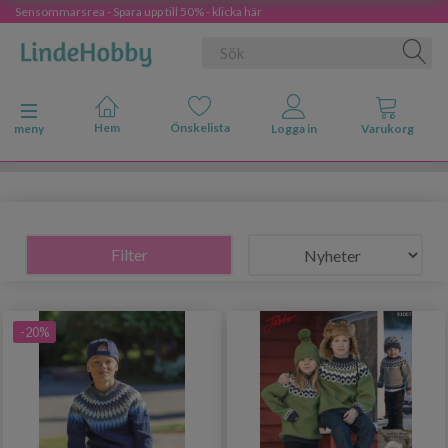
Sensommarsrea - Spara upp till 50% - klicka här
Ändra navigering
meny
Filter
-20%