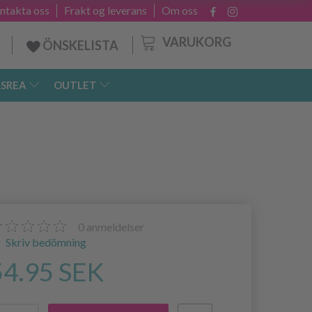
ntakta oss
Frakt og leverans
Om oss
VARUKORG
ÖNSKELISTA
SREA
OUTLET
0
anmeldelser
Skriv bedömning
54.95 SEK