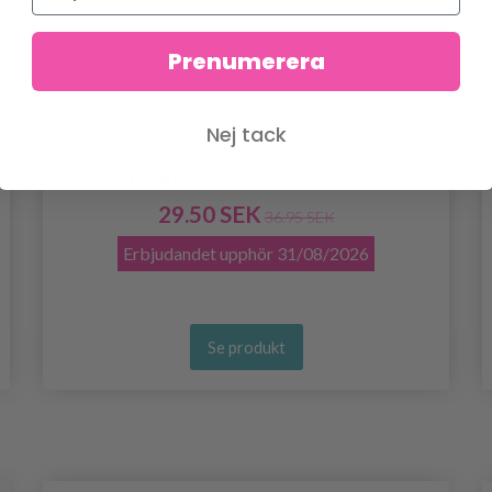
Prenumerera
Nej tack
LINDEHOBBY ERGONOMISK VIRKNÅL
29.50 SEK
36.95 SEK
Erbjudandet upphör
31/08/2026
Se produkt