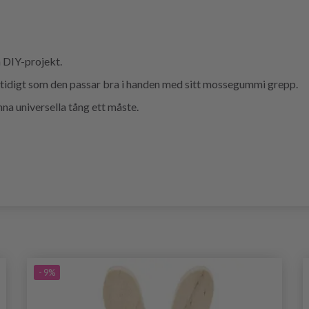
a DIY-projekt.
amtidigt som den passar bra i handen med sitt mossegummi grepp.
a universella tång ett måste.
- 9%