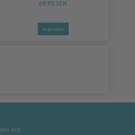
69.95 SEK
Se produkt
nden och