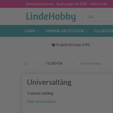
Sensommarsrea - Spara upp till 50% - Klicka här
GARN
VIRKNÅLAR/STICKOR
TILLBEHÖ
Fraktfritt över 699,-
TILLBEHÖR
Universaltång
Universaltång
1 universaltång.
Mer information