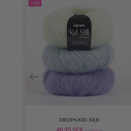
- 13%
DROPS KID-SILK
48.95 SEK
55.95 SEK