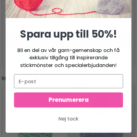
DROPS FABEL LONG
DROPS FABEL UNI
PRINT
COLOUR
24.95 SEK
21.95 SEK
31.95 SEK
27.95 SEK
Spara upp till 50%!
Erbjudandet upphör
Erbjudandet upphör
31/08/2026
31/08/2026
Bli en del av vår garn-gemenskap och få
exklusiv tillgång till inspirerande
Se produkt
Se produkt
stickmönster och specialerbjudanden!
REKOMMENDERAS FÖR DIG
- 50%
- 13%
Prenumerera
Nej tack