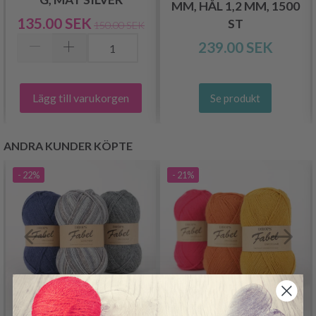
MM, HÅL 1,2 MM, 1500
135.00 SEK
ST
150.00 SEK
239.00 SEK
Lägg till varukorgen
Se produkt
ANDRA KUNDER KÖPTE
- 22%
- 21%