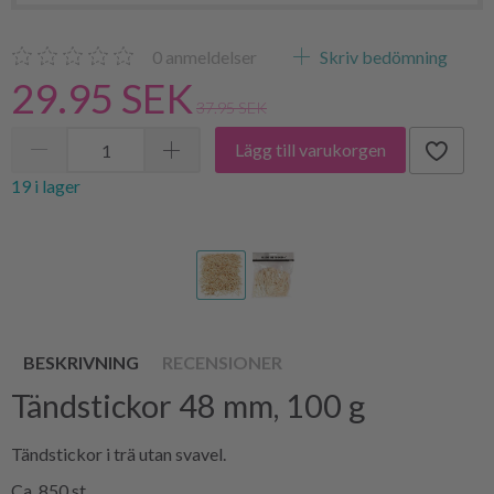
0
anmeldelser
Skriv bedömning
29.95 SEK
37.95 SEK
Lägg till varukorgen
19 i lager
BESKRIVNING
RECENSIONER
Tändstickor 48 mm, 100 g
Tändstickor i trä utan svavel.
Ca. 850 st.