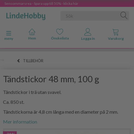
Sensommarsrea - Spara upp till 50% - klicka här
Ändra navigering
meny
TILLBEHÖR
Tändstickor 48 mm, 100 g
Tändstickor i trä utan svavel.
Ca. 850 st.
Tändstickorna är 4,8 cm långa med en diameter på 2 mm.
Mer information