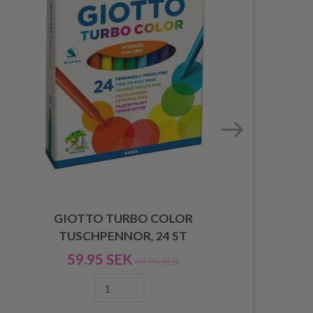
GIOTTO TURBO COLOR
ST
TUSCHPENNOR, 24 ST
59.95 SEK
69.95 SEK