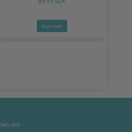
69.95 SEK
Se produkt
nden och