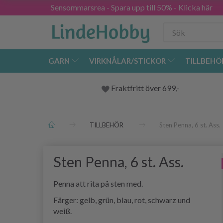
Sensommarsrea - Spara upp till 50% - Klicka här
GARN
VIRKNÅLAR/STICKOR
TILLBEHÖ
Fraktfritt över 699,-
TILLBEHÖR
Sten Penna, 6 st. Ass.
Sten Penna, 6 st. Ass.
Penna att rita på sten med.
Färger: gelb, grün, blau, rot, schwarz und
weiß.