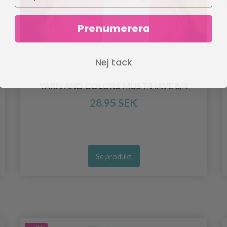
Prenumerera
Nej tack
YARN AND COLORS MUST-HAVE 8/4
28.95 SEK
Se produkt