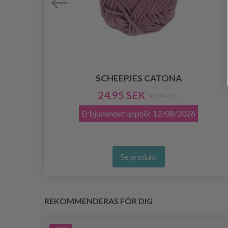
SCHEEPJES CATONA
RA
)
24.95 SEK
30.95 SEK
Erbjudandet upphör
12/08/2026
Se produkt
REKOMMENDERAS FÖR DIG