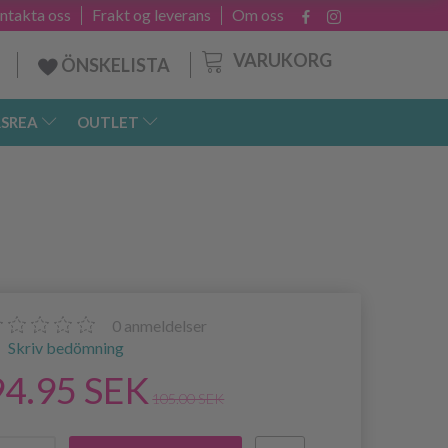
ntakta oss
Frakt og leverans
Om oss
VARUKORG
ÖNSKELISTA
SREA
OUTLET
0
anmeldelser
Skriv bedömning
94.95 SEK
105.00 SEK