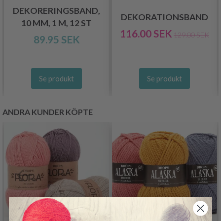
DEKORERINGSBAND,
DEKORATIONSBAND
10 MM, 1 M, 12 ST
116.00 SEK
129.00 SEK
89.95 SEK
Se produkt
Se produkt
ANDRA KUNDER KÖPTE