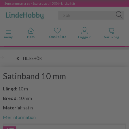
Sensommarsrea - Spara upp till 50% - klicka här
Ändra navigering
meny
TILLBEHÖR
Satinband 10 mm
Längd:
10 m
Bredd:
10 mm
Material:
satin
Mer information