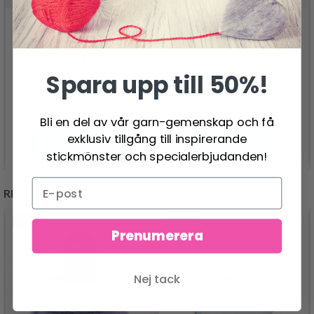
DROPS FLORA
DROPS ALASKA
Spara upp till 50%!
26.95 SEK
24.95 SEK
Pris från
Bli en del av vår garn-gemenskap och få
exklusiv tillgång till inspirerande
Se produkt
Se produkt
stickmönster och specialerbjudanden!
REKOMMENDERAS FÖR DIG
- 13%
- 50%
Prenumerera
Nej tack