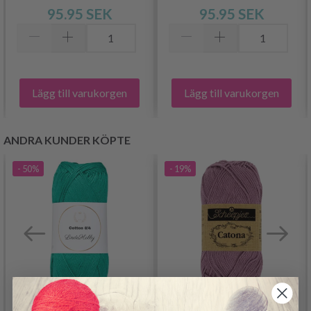
95.95 SEK
95.95 SEK
Lägg till varukorgen
Lägg till varukorgen
ANDRA KUNDER KÖPTE
- 50%
- 19%