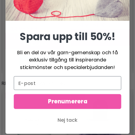
LINDEHOBBY COTTON
SCHEEPJES CATONA
8/4
24.95 SEK
30.95 SEK
14.95 SEK
29.95 SEK
Spara upp till 50%!
Erbjudandet upphör
Erbjudandet upphör
12/08/2026
31/08/2026
Bli en del av vår garn-gemenskap och få
exklusiv tillgång till inspirerande
Se produkt
Se produkt
stickmönster och specialerbjudanden!
REKOMMENDERAS FÖR DIG
- 50%
- 13%
Prenumerera
Nej tack