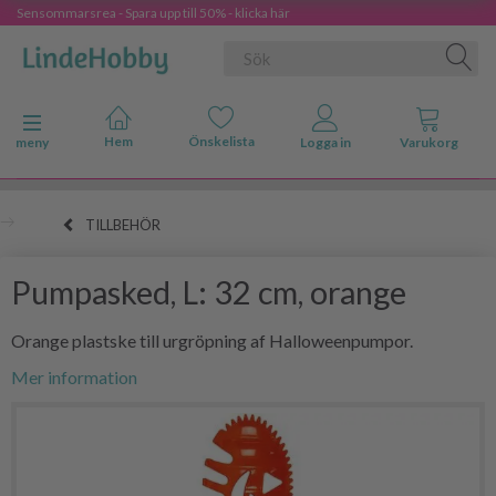
Sensommarsrea - Spara upp till 50% - klicka här
Ändra navigering
meny
TILLBEHÖR
Pumpasked, L: 32 cm, orange
Orange plastske till urgröpning af Halloweenpumpor.
Mer information