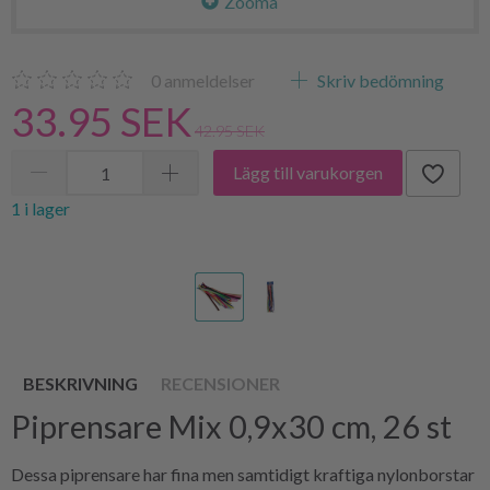
Zooma
0
anmeldelser
Skriv bedömning
33.95 SEK
42.95 SEK
Lägg till varukorgen
1 i lager
BESKRIVNING
RECENSIONER
Piprensare Mix 0,9x30 cm, 26 st
Dessa piprensare har fina men samtidigt kraftiga nylonborstar