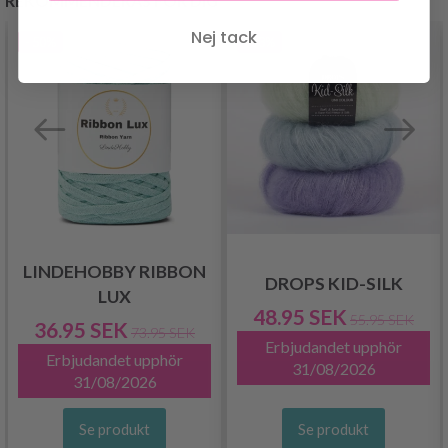
REKOMMENDERAS FÖR DIG
Nej tack
- 50%
- 13%
LINDEHOBBY RIBBON
DROPS KID-SILK
LUX
48.95 SEK
55.95 SEK
36.95 SEK
73.95 SEK
Erbjudandet upphör
Erbjudandet upphör
31/08/2026
31/08/2026
Se produkt
Se produkt