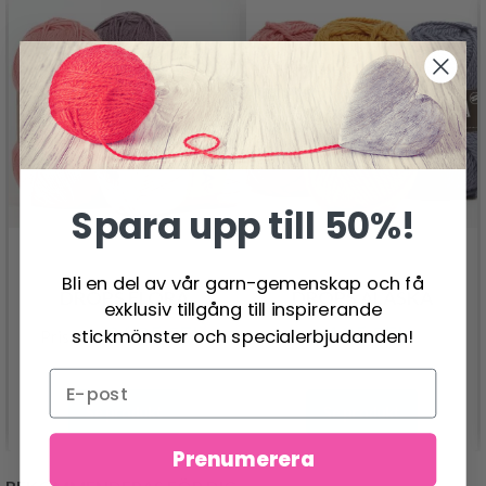
Spara upp till 50%!
Bli en del av vår garn-gemenskap och få
DROPS FLORA
DROPS ALASKA
exklusiv tillgång till inspirerande
26.95 SEK
24.95 SEK
stickmönster och specialerbjudanden!
Pris från
Se produkt
Se produkt
Prenumerera