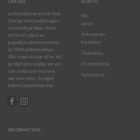
OM OSS
KONTO
LindeHobby levererar hela
Mit
Sverige med kvalitetsgarn
konto
och hobbyartiklar. Vi har
Adressboks
ett brett utbud av
kontakter
populära märken med mer
än 5000 artikelnummer.
Önskelista
Vårt team strävar efter att
ge dig bästa möjliga service
Orderhistorik
och snabbaste leverans
Nyhetsbrev
när som helst.
Se laget
bakom LindeHobby här.
.
INFORMATION