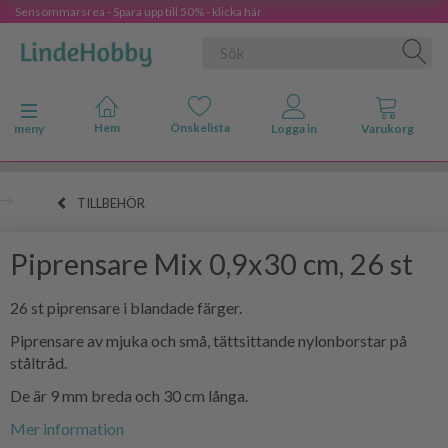
Sensommarsrea - Spara upp till 50% - klicka här
Ändra navigering
meny
TILLBEHÖR
Piprensare Mix 0,9x30 cm, 26 st
26 st piprensare i blandade färger.
Piprensare av mjuka och små, tättsittande nylonborstar på
ståltråd.
De är 9 mm breda och 30 cm långa.
Mer information