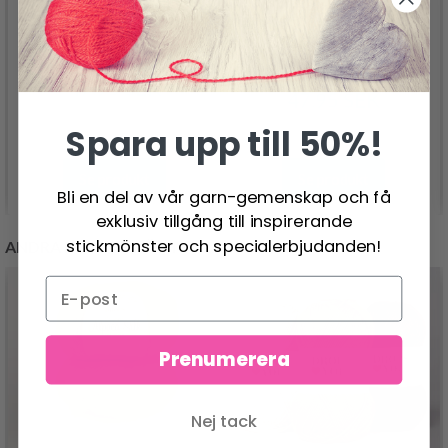
GO HANDMADE
GO HANDMADE TYG
BLONT TYG
47.95 SEK
47.95 SEK
Spara upp till 50%!
Se produkt
Se produkt
Bli en del av vår garn-gemenskap och få
exklusiv tillgång till inspirerande
stickmönster och specialerbjudanden!
ANDRA KUNDER KÖPTE
Prenumerera
Nej tack