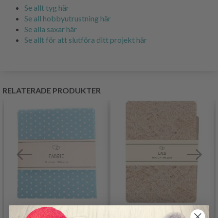
Se allt tyg här
Se all hobbyutrustning här
Se alla saxar här
Se allt för att slutföra ditt projekt här
RELATERADE PRODUKTER