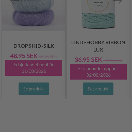
LINDEHOBBY RIBBON
DROPS KID-SILK
LUX
48.95 SEK
55.95 SEK
36.95 SEK
73.95 SEK
Erbjudandet upphör
Erbjudandet upphör
31/08/2026
31/08/2026
Se produkt
Se produkt