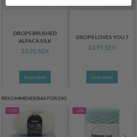
DROPS BRUSHED
DROPS LOVES YOU 7
ALPACA SILK
13.95 SEK
33.95 SEK
Se produkt
Se produkt
REKOMMENDERAS FÖR DIG
- 13%
- 50%