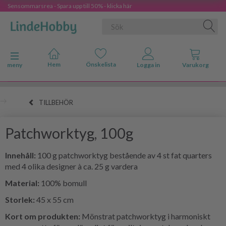
Sensommarsrea - Spara upp till 50% - klicka här
Ändra navigering
meny
TILLBEHÖR
Patchworktyg, 100g
Innehåll:
100 g patchworktyg bestående av 4 st fat quarters
med 4 olika designer à ca. 25 g vardera
Material:
100% bomull
Storlek:
45 x 55 cm
Kort om produkten:
Mönstrat patchworktyg i harmoniskt