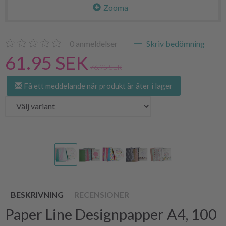
Zooma
0
anmeldelser
Skriv bedömning
61.95 SEK
76.95 SEK
Få ett meddelande när produkt är åter i lager
BESKRIVNING
RECENSIONER
Paper Line Designpapper A4, 100