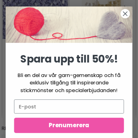
Spara upp till 50%!
ROCAIPÄRLOR,
DROPS GLITTER GOLD
RÖRPÄRLOR 1,7 MM
& SILVER
Bli en del av vår garn-gemenskap och få
26.95 SEK
27.95 SEK
exklusiv tillgång till inspirerande
stickmönster och specialerbjudanden!
Se produkt
Se produkt
Prenumerera
REKOMMENDERAS FÖR DIG