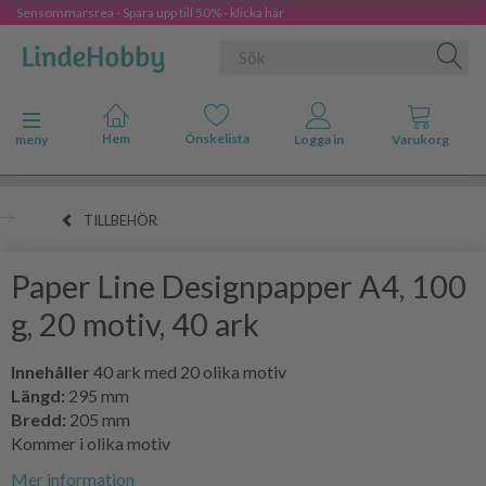
Sensommarsrea - Spara upp till 50% - klicka här
Ändra navigering
meny
TILLBEHÖR
Paper Line Designpapper A4, 100
g, 20 motiv, 40 ark
Innehåller
40 ark med 20 olika motiv
Längd:
295 mm
Bredd:
205 mm
Kommer i olika motiv
Mer information