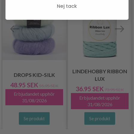
- 13%
- 50%
Nej tack
LINDEHOBBY RIBBON
DROPS KID-SILK
LUX
48.95 SEK
55.95 SEK
36.95 SEK
73.95 SEK
Erbjudandet upphör
Erbjudandet upphör
31/08/2026
31/08/2026
Se produkt
Se produkt