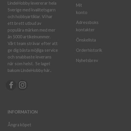
LindeHobby levererar hela
Mit
Sverige med kvalitetsgarn
konto
och hobbyartiklar. Vi har
Adressboks
ett brett utbud av
kontakter
populära märken med mer
än 5000 artikelnummer.
Önskelista
Vårt team strävar efter att
ge dig bästa möjliga service
Orderhistorik
och snabbaste leverans
Nyhetsbrev
när som helst.
Se laget
bakom LindeHobby här.
.
INFORMATION
Ångra köpet