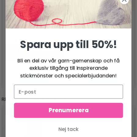
SCHEEPJES CATONA
DROPS BRUSHED
24.95 SEK
Spara upp till 50%!
30.95 SEK
ALPACA SILK
Erbjudandet upphör
33.95 SEK
12/08/2026
Bli en del av vår garn-gemenskap och få
exklusiv tillgång till inspirerande
stickmönster och specialerbjudanden!
Se produkt
Se produkt
REKOMMENDERAS FÖR DIG
Prenumerera
- 13%
- 50%
Nej tack