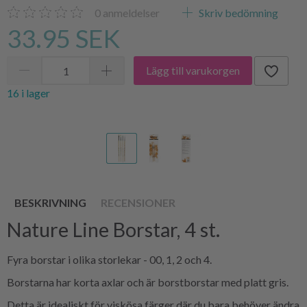
0
anmeldelser
Skriv bedömning
33.95 SEK
Lägg till varukorgen
16 i lager
BESKRIVNING
RECENSIONER
Nature Line Borstar, 4 st.
Fyra borstar i olika storlekar - 00, 1, 2 och 4.
Borstarna har korta axlar och är borstborstar med platt gris.
Detta är idealiskt för viskösa färger där du bara behöver ändra