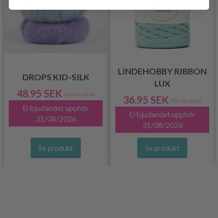
LINDEHOBBY RIBBON
DROPS KID-SILK
LUX
48.95 SEK
55.95 SEK
36.95 SEK
73.95 SEK
Erbjudandet upphör
Erbjudandet upphör
31/08/2026
31/08/2026
Se produkt
Se produkt