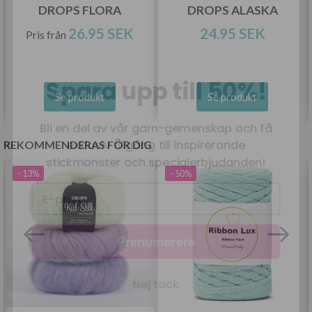
DROPS FLORA
DROPS ALASKA
26.95 SEK
24.95 SEK
Pris från
Spara upp till 50%!
Bli en del av vår garn-gemenskap och få
Se produkt
Se produkt
exklusiv tillgång till inspirerande
stickmönster och specialerbjudanden!
REKOMMENDERAS FÖR DIG
- 13%
- 50%
Prenumerera
Nej tack