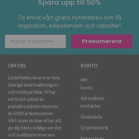
Spara upp till 50%
Ta emot vårt gratis nyhetsbrev och få
inspiration, erbjudanden och rabatter!
Prenumerera
OM OSS
KONTO
LindeHobby levererar hela
Mit
Sverige med kvalitetsgarn
konto
och hobbyartiklar. Vi har
Adressboks
ett brett utbud av
kontakter
populära märken med mer
än 5000 artikelnummer.
Önskelista
Vårt team strävar efter att
ge dig bästa möjliga service
Orderhistorik
och snabbaste leverans
Nyhetsbrev