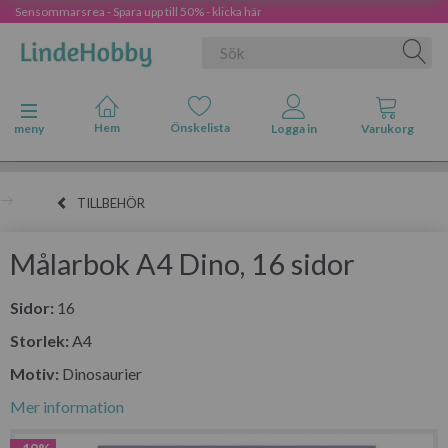
Sensommarsrea - Spara upp till 50% - klicka här
Ändra navigering
meny
TILLBEHÖR
Målarbok A4 Dino, 16 sidor
Sidor:
16
Storlek:
A4
Motiv:
Dinosaurier
Mer information