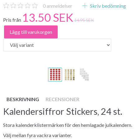
0
anmeldelser
Skriv bedömning
13.50 SEK
Pris från
14.95 SEK
Lägg till varukorgen
BESKRIVNING
RECENSIONER
Kalendersiffror Stickers, 24 st.
Stora kalenderklistermärken för den hemlagade julkalendern.
Välj mellan fyra vackra varianter.