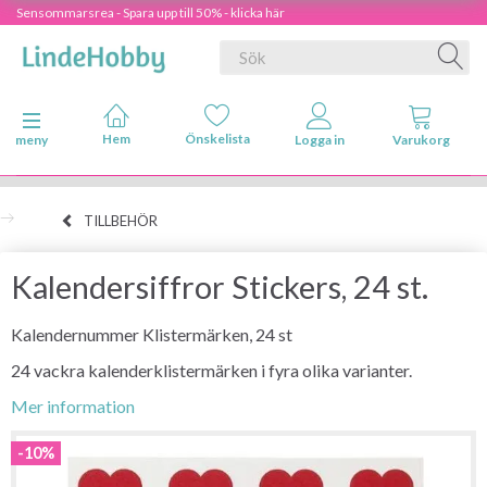
Sensommarsrea - Spara upp till 50% - klicka här
Ändra navigering
meny
TILLBEHÖR
Kalendersiffror Stickers, 24 st.
Kalendernummer Klistermärken, 24 st
24 vackra kalenderklistermärken i fyra olika varianter.
Mer information
-10%