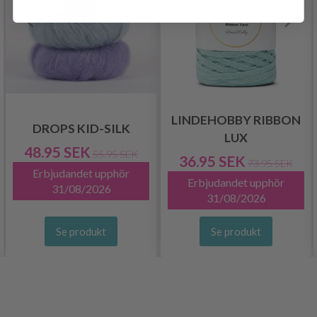
LINDEHOBBY RIBBON
DROPS KID-SILK
LUX
48.95 SEK
55.95 SEK
36.95 SEK
73.95 SEK
Erbjudandet upphör
Erbjudandet upphör
31/08/2026
31/08/2026
Se produkt
Se produkt