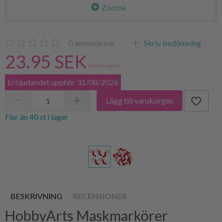
Zooma
0
anmeldelser
Skriv bedömning
23.95 SEK
39.95 SEK
Erbjudandet upphör 31/08/2026
Lägg till varukorgen
Fler än 40 st i lager
BESKRIVNING
RECENSIONER
HobbyArts Maskmarkörer