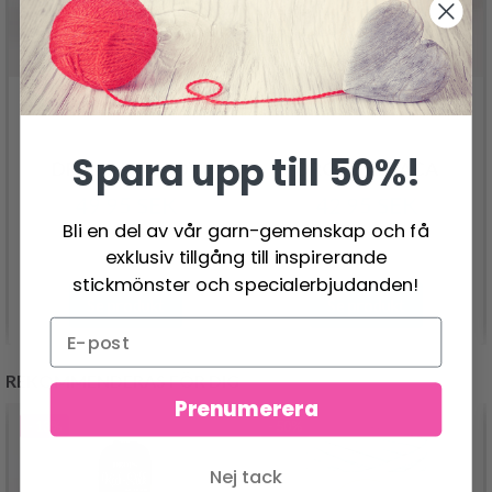
Spara upp till 50%!
DROPS MELODY
DROPS ALPACA
49.95 SEK
42.95 SEK
Bli en del av vår garn-gemenskap och få
exklusiv tillgång till inspirerande
stickmönster och specialerbjudanden!
Se produkt
Se produkt
REKOMMENDERAS FÖR DIG
Prenumerera
- 13%
- 50%
Nej tack