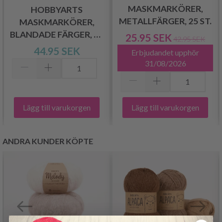
MASKMARKÖRER,
HOBBYARTS
METALLFÄRGER, 25 ST.
MASKMARKÖRER,
BLANDADE FÄRGER, 25
25.95 SEK
42.95 SEK
ST.
44.95 SEK
Erbjudandet upphör
31/08/2026
Lägg till varukorgen
Lägg till varukorgen
ANDRA KUNDER KÖPTE