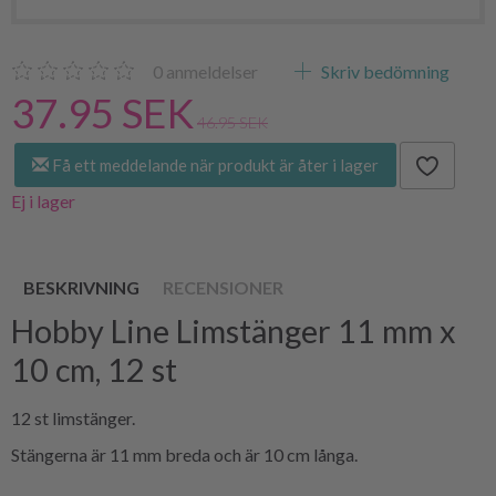
0
anmeldelser
Skriv bedömning
37.95 SEK
46.95 SEK
Få ett meddelande när produkt är åter i lager
Ej i lager
BESKRIVNING
RECENSIONER
Hobby Line Limstänger 11 mm x
10 cm, 12 st
12 st limstänger.
Stängerna är 11 mm breda och är 10 cm långa.