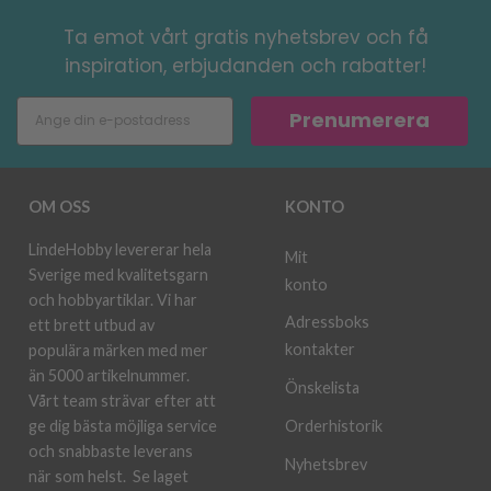
Ta emot vårt gratis nyhetsbrev och få
inspiration, erbjudanden och rabatter!
Prenumerera
OM OSS
KONTO
LindeHobby levererar hela
Mit
Sverige med kvalitetsgarn
konto
och hobbyartiklar. Vi har
Adressboks
ett brett utbud av
kontakter
populära märken med mer
än 5000 artikelnummer.
Önskelista
Vårt team strävar efter att
ge dig bästa möjliga service
Orderhistorik
och snabbaste leverans
Nyhetsbrev
när som helst.
Se laget