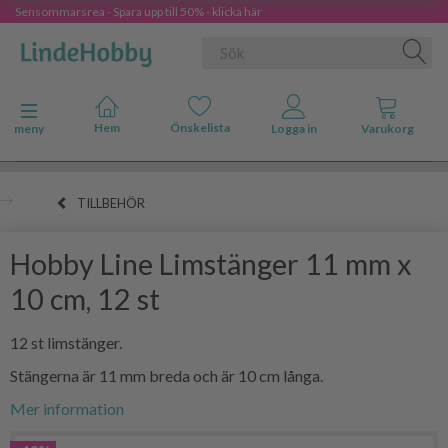
Sensommarsrea - Spara upp till 50% - klicka här
Ändra navigering
meny
TILLBEHÖR
Hobby Line Limstänger 11 mm x
10 cm, 12 st
12 st limstänger.
Stängerna är 11 mm breda och är 10 cm långa.
Mer information