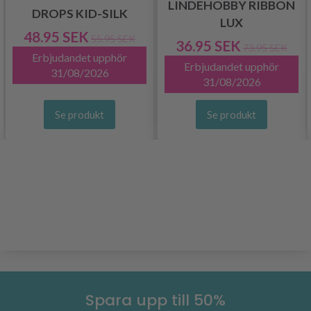
LINDEHOBBY RIBBON
DROPS KID-SILK
LUX
48.95 SEK
55.95 SEK
36.95 SEK
73.95 SEK
Erbjudandet upphör
Erbjudandet upphör
31/08/2026
31/08/2026
Se produkt
Se produkt
Spara upp till 50%