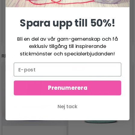
26.95 SEK
24.95 SEK
Pris från
Spara upp till 50%!
Se produkt
Se produkt
Bli en del av vår garn-gemenskap och få
exklusiv tillgång till inspirerande
stickmönster och specialerbjudanden!
REKOMMENDERAS FÖR DIG
- 13%
- 50%
Prenumerera
Nej tack