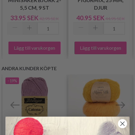
MINISAKER BJÖRK 2-
FIGURMIX, 25 MM,
5,5 CM, 9 ST
DJUR
33.95 SEK
40.95 SEK
42.95 SEK
44.95 SEK
Lägg till varukorgen
Lägg till varukorgen
ANDRA KUNDER KÖPTE
- 19%