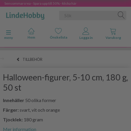
Sensommarsrea - Spara upp till 50% - klicka här
Ändra navigering
meny
TILLBEHÖR
Halloween-figurer, 5-10 cm, 180 g,
50 st
Innehåller
50 olika former
Färger:
svart, vit och orange
Tjocklek:
180 gram
Mer information