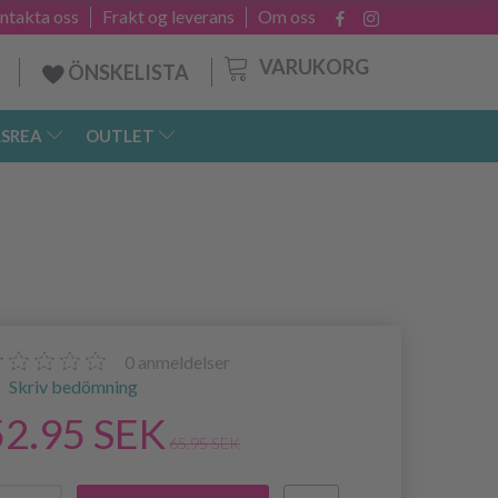
ntakta oss
Frakt og leverans
Om oss
VARUKORG
ÖNSKELISTA
SREA
OUTLET
0
anmeldelser
Skriv bedömning
52.95 SEK
65.95 SEK