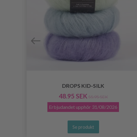
DROPS KID-SILK
48.95 SEK
55.95 SEK
Erbjudandet upphör
31/08/2026
Se produkt