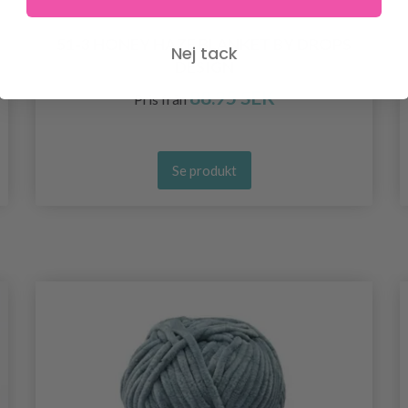
51-3 HONEY HAZE BLANKET BY DROPS
Nej tack
DESIGN
88.95 SEK
Pris från
Se produkt