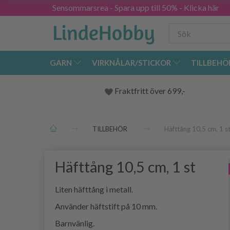
Sensommarsrea - Spara upp till 50% - Klicka här
GARN
VIRKNÅLAR/STICKOR
TILLBEHÖ
Fraktfritt över 699,-
TILLBEHÖR
Häfttång 10,5 cm, 1 s
Häfttång 10,5 cm, 1 st
Liten häfttång i metall.
Använder häftstift på 10 mm.
Barnvänlig.