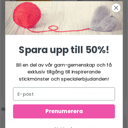
ART AQUA
Spara upp till 50%!
AKVARELLFÄRGER, 12
DROPS BRUSHED
FÄRGER
ALPACA SILK
159.00 SEK
Bli en del av vår garn-gemenskap och få
177.00 SEK
33.95 SEK
exklusiv tillgång till inspirerande
stickmönster och specialerbjudanden!
Lägg till varukorgen
Se produkt
REKOMMENDERAS FÖR DIG
Prenumerera
- 50%
- 13%