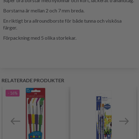
Super bra borstar med nylonhår och kort, lackerat trähandtag.
Borstarna är mellan 2 och 7 mm breda.
En riktigt bra allroundborste för både tunna och viskösa
färger.
Förpackning med 5 olika storlekar.
RELATERADE PRODUKTER
- 16%