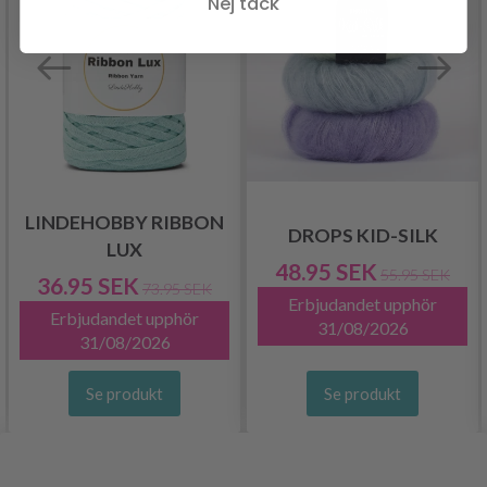
Nej tack
LINDEHOBBY RIBBON
DROPS KID-SILK
LUX
48.95 SEK
55.95 SEK
36.95 SEK
73.95 SEK
Erbjudandet upphör
Erbjudandet upphör
31/08/2026
31/08/2026
Se produkt
Se produkt