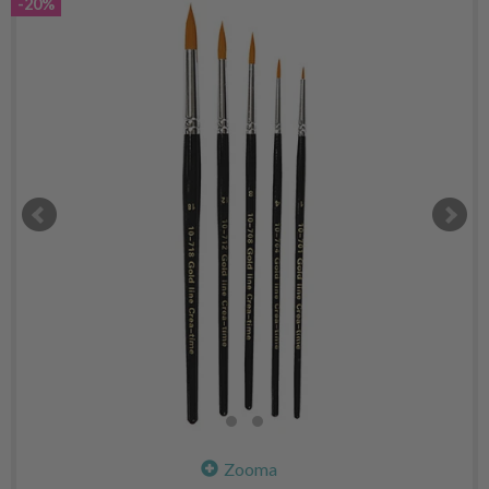
-20%
Zooma