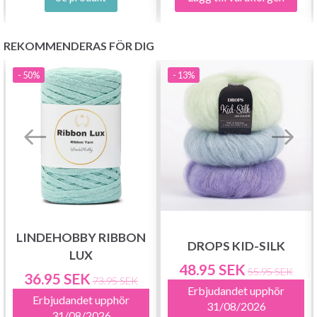
Prenumerera
REKOMMENDERAS FÖR DIG
Nej tack
- 50%
- 13%
LINDEHOBBY RIBBON
DROPS KID-SILK
LUX
48.95 SEK
55.95 SEK
36.95 SEK
73.95 SEK
Erbjudandet upphör
Erbjudandet upphör
31/08/2026
31/08/2026