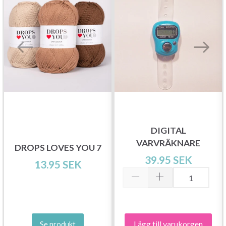
Spara upp till 50%!
DIGITAL
VARVRÄKNARE
Bli en del av vår garn-gemenskap och få
DROPS LOVES YOU 7
39.95 SEK
exklusiv tillgång till inspirerande
13.95 SEK
stickmönster och specialerbjudanden!
Lägg till varukorgen
Se produkt