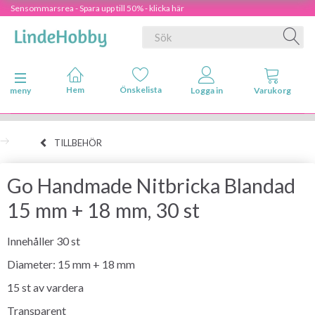
Sensommarsrea - Spara upp till 50% - klicka här
Ändra navigering
meny
TILLBEHÖR
Go Handmade Nitbricka Blandad
15 mm + 18 mm, 30 st
Innehåller 30 st
Diameter: 15 mm + 18 mm
15 st av vardera
Transparent