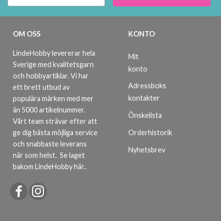
OM OSS
KONTO
LindeHobby levererar hela
Mit
Sverige med kvalitetsgarn
konto
och hobbyartiklar. Vi har
Adressboks
ett brett utbud av
kontakter
populära märken med mer
än 5000 artikelnummer.
Önskelista
Vårt team strävar efter att
ge dig bästa möjliga service
Orderhistorik
och snabbaste leverans
Nyhetsbrev
när som helst.
Se laget
bakom LindeHobby här.
.