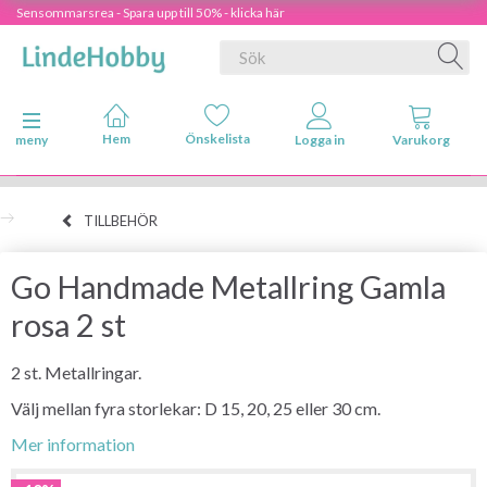
Sensommarsrea - Spara upp till 50% - klicka här
Ändra navigering
meny
TILLBEHÖR
Go Handmade Metallring Gamla
rosa 2 st
2 st. Metallringar.
Välj mellan fyra storlekar: D 15, 20, 25 eller 30 cm.
Mer information