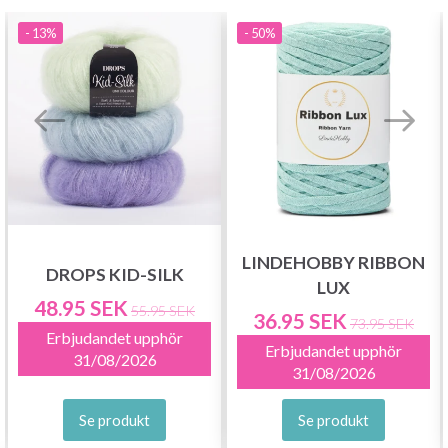
- 13%
- 50%
Nej tack
LINDEHOBBY RIBBON
DROPS KID-SILK
LUX
48.95 SEK
55.95 SEK
36.95 SEK
73.95 SEK
Erbjudandet upphör
Erbjudandet upphör
31/08/2026
31/08/2026
Se produkt
Se produkt