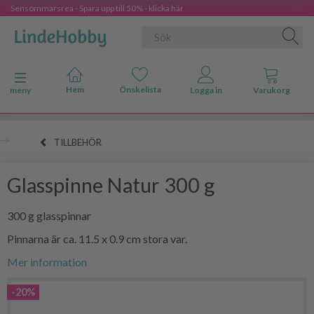
Sensommarsrea - Spara upp till 50% - klicka här
Ändra navigering
meny
TILLBEHÖR
Glasspinne Natur 300 g
300 g glasspinnar
Pinnarna är ca. 11.5 x 0.9 cm stora var.
Mer information
-20%