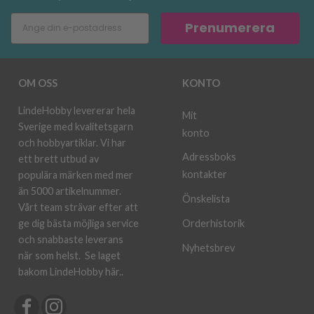
Prenumerera
OM OSS
KONTO
LindeHobby levererar hela
Mit
Sverige med kvalitetsgarn
konto
och hobbyartiklar. Vi har
Adressboks
ett brett utbud av
kontakter
populära märken med mer
än 5000 artikelnummer.
Önskelista
Vårt team strävar efter att
ge dig bästa möjliga service
Orderhistorik
och snabbaste leverans
Nyhetsbrev
när som helst.
Se laget
bakom LindeHobby här.
.