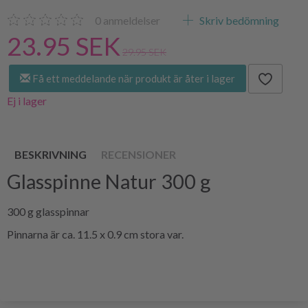
0
anmeldelser
Skriv bedömning
23.95 SEK
29.95 SEK
Få ett meddelande när produkt är åter i lager
Ej i lager
BESKRIVNING
RECENSIONER
Glasspinne Natur 300 g
300 g glasspinnar
Pinnarna är ca. 11.5 x 0.9 cm stora var.