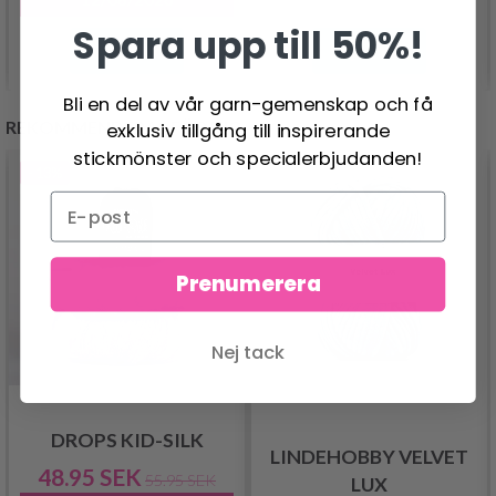
Spara upp till 50%!
Se produkt
Se produkt
Bli en del av vår garn-gemenskap och få
REKOMMENDERAS FÖR DIG
exklusiv tillgång till inspirerande
stickmönster och specialerbjudanden!
- 13%
Prenumerera
Nej tack
DROPS KID-SILK
LINDEHOBBY VELVET
48.95 SEK
55.95 SEK
LUX