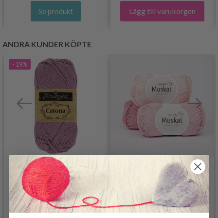
Lägg till varukorgen
Se produkt
ANDRA KUNDER KÖPTE
- 19%
SCHEEPJES CATONA
DROPS MUSKAT
24.95 SEK
30.95 SEK
24.95 SEK
Erbjudandet upphör
12/08/2026